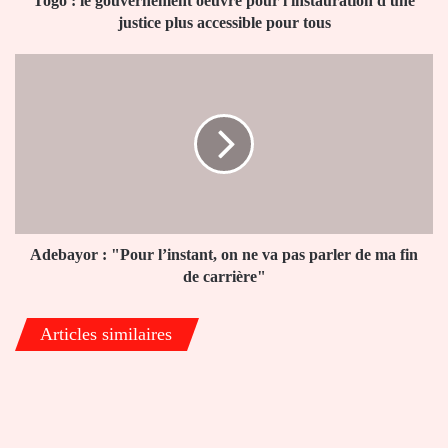
Togo : le gouvernement oeuvre pour l'instauration d'une
accessible
justice plus accessible pour tous
pour
tous
Adebayor
:
"Pour
l’instant,
on
ne
va
pas
parler
de
Adebayor : "Pour l’instant, on ne va pas parler de ma fin
ma
de carrière"
fin
de
Articles similaires
carrière"