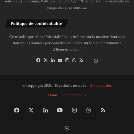
nationale (Économie, Politique, Société, Sport & Santé..) et internationale en
temps réel et en continu.
Politique de confidentialité
Cette politique de confidentialité vous informe sur la manière dont sont
traitées les données personnelles collectées sur le site d'information
24heureinfo.com.
Facebook
X
Linkedin
YouTube
Instagram
WhatsApp
RSS
Dailymotion
Suivre
la
chaîne
24heureinfo
© Copyright 2026, Tous droits réservés |
24heureinfos
sur
Home
Contactez-nous
WhatsApp
Facebook
X
Linkedin
YouTube
Instagram
WhatsApp
RSS
Dai
Suivre