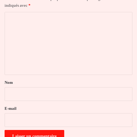
indiqués avec
*
C
o
m
m
e
n
t
a
Nom
i
r
e
E-mail
*