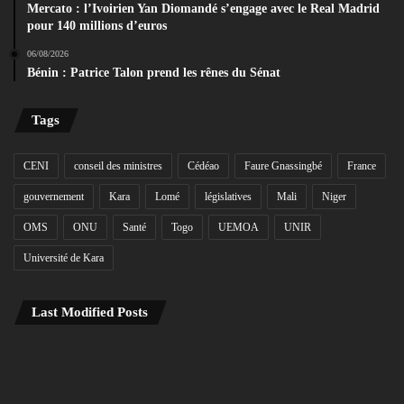
Mercato : l’Ivoirien Yan Diomandé s’engage avec le Real Madrid
pour 140 millions d’euros
06/08/2026
Bénin : Patrice Talon prend les rênes du Sénat
Tags
CENI
conseil des ministres
Cédéao
Faure Gnassingbé
France
gouvernement
Kara
Lomé
législatives
Mali
Niger
OMS
ONU
Santé
Togo
UEMOA
UNIR
Université de Kara
Last Modified Posts