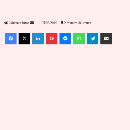
Envoyer
24heures Infos
25/03/2019
2 minutes de lecture
un
Facebook
X
Linkedin
Pinterest
Messenger
WhatsApp
Telegram
Partager par email
courriel