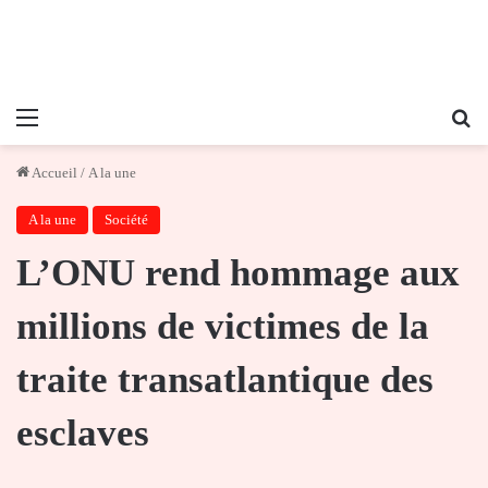
Menu
Re
Accueil
/
A la une
A la une
Société
L’ONU rend hommage aux
millions de victimes de la
traite transatlantique des
esclaves