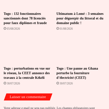
Togo : 132 fonctionnaires
Ultimatum à Lomé : 3 semaines
sanctionnés dont 78 licenciés
pour déguerpir du littoral et du
pour faux diplômes et fraude
domaine public !
05/08/2026
01/08/2026
Togo : perturbations en vue sur
Togo : Une panne au Ghana
le réseau, la CEET annonce des
perturbe la fourniture
travaux à la centrale Kékéli
d’électricité (CEET)
30/07/2026
30/07/2026
Laisser un commentaire
Votre adresse e-mail ne sera pas publiée.
Les champs obligatoires sont