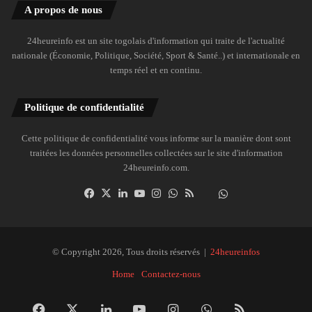
A propos de nous
24heureinfo est un site togolais d'information qui traite de l'actualité
nationale (Économie, Politique, Société, Sport & Santé..) et internationale en
temps réel et en continu.
Politique de confidentialité
Cette politique de confidentialité vous informe sur la manière dont sont
traitées les données personnelles collectées sur le site d'information
24heureinfo.com.
Facebook
X
Linkedin
YouTube
Instagram
WhatsApp
RSS
Dailymotion
Suivre
la
chaîne
24heureinfo
© Copyright 2026, Tous droits réservés |
24heureinfos
sur
Home
Contactez-nous
WhatsApp
Facebook
X
Linkedin
YouTube
Instagram
WhatsApp
RSS
Dai