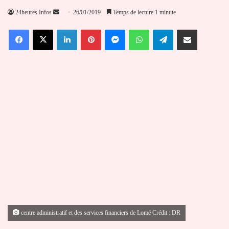
Envoyer
24heures Infos
26/01/2019
Temps de lecture 1 minute
un
Facebook
X
Linkedin
Pinterest
Messenger
WhatsApp
Telegram
Partager par email
courriel
centre administratif et des services financiers de Lomé Crédit : DR