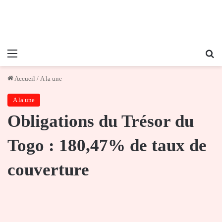
Menu
Re
Accueil
/
A la une
A la une
Obligations du Trésor du
Togo : 180,47% de taux de
couverture