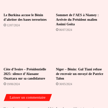
Le Burkina accuse le Bénin
Sommet de l’AES à Niamey :
d’abriter des bases terroristes
Arrivée du Président malien
Assimi Goita
12/07/2024
06/07/2024
Côte d’Ivoire – Présidentielle
Niger – Bénin: Gal Tiani refuse
2025: silence d’Alassane
de recevoir un envoyé de Patrice
Ouattara sur sa candidature
Talon
19/06/2024
30/05/2024
Laisser un commentaire