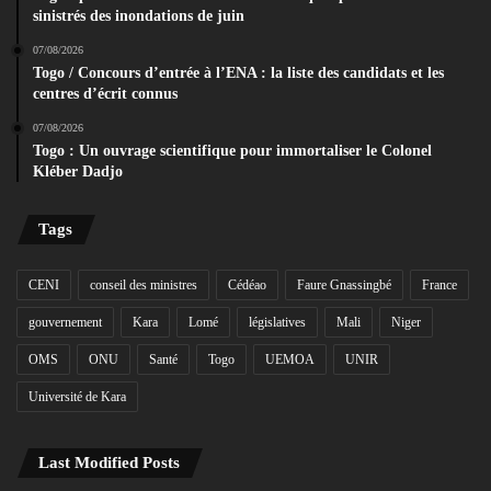
sinistrés des inondations de juin
07/08/2026
Togo / Concours d’entrée à l’ENA : la liste des candidats et les
centres d’écrit connus
07/08/2026
Togo : Un ouvrage scientifique pour immortaliser le Colonel
Kléber Dadjo
Tags
CENI
conseil des ministres
Cédéao
Faure Gnassingbé
France
gouvernement
Kara
Lomé
législatives
Mali
Niger
OMS
ONU
Santé
Togo
UEMOA
UNIR
Université de Kara
Last Modified Posts