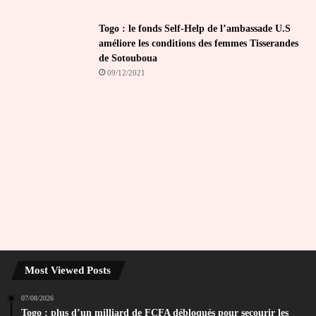
Togo : le fonds Self-Help de l’ambassade U.S
améliore les conditions des femmes Tisserandes
de Sotouboua
09/12/2021
Most Viewed Posts
07/08/2026
Togo : plus d’un milliard de FCFA débloqués pour secourir les