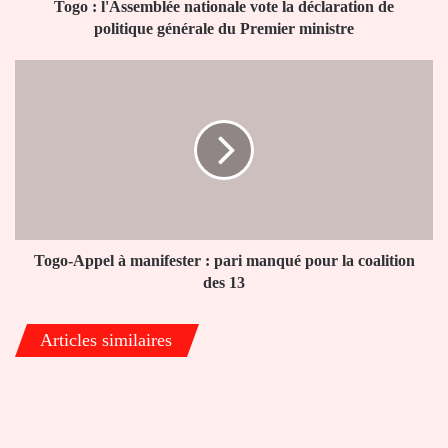
générale
Togo : l'Assemblée nationale vote la déclaration de
du
politique générale du Premier ministre
Premier
ministre
Togo-
Appel
à
manifester
:
pari
manqué
pour
la
coalition
Togo-Appel à manifester : pari manqué pour la coalition
des
des 13
13
Articles similaires