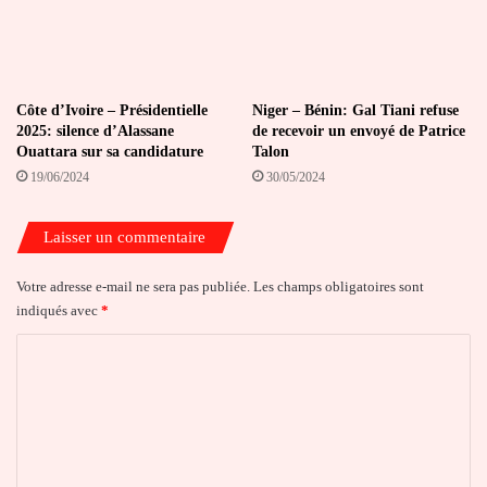
Côte d’Ivoire – Présidentielle
Niger – Bénin: Gal Tiani refuse
2025: silence d’Alassane
de recevoir un envoyé de Patrice
Ouattara sur sa candidature
Talon
19/06/2024
30/05/2024
Laisser un commentaire
Votre adresse e-mail ne sera pas publiée.
Les champs obligatoires sont
indiqués avec
*
C
o
m
m
e