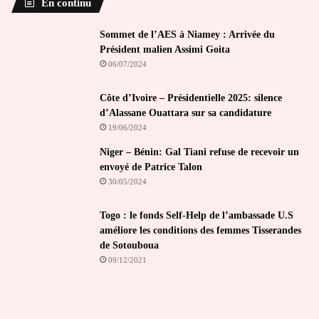
En continu
Sommet de l’AES à Niamey : Arrivée du
Président malien Assimi Goita
06/07/2024
Côte d’Ivoire – Présidentielle 2025: silence
d’Alassane Ouattara sur sa candidature
19/06/2024
Niger – Bénin: Gal Tiani refuse de recevoir un
envoyé de Patrice Talon
30/05/2024
Togo : le fonds Self-Help de l’ambassade U.S
améliore les conditions des femmes Tisserandes
de Sotouboua
09/12/2021