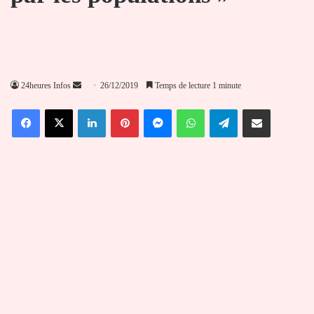
Envoyer
24heures Infos
26/12/2019
Temps de lecture 1 minute
un
Facebook
X
Linkedin
Pinterest
Messenger
WhatsApp
Telegram
Partager par email
courriel