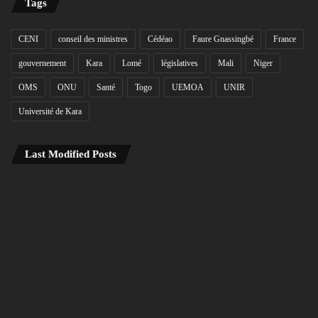
Tags
CENI
conseil des ministres
Cédéao
Faure Gnassingbé
France
gouvernement
Kara
Lomé
législatives
Mali
Niger
OMS
ONU
Santé
Togo
UEMOA
UNIR
Université de Kara
Last Modified Posts