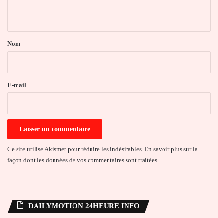
n
t
a
Nom
i
r
e
E-mail
*
Ce site utilise Akismet pour réduire les indésirables.
En savoir plus sur la
façon dont les données de vos commentaires sont traitées
.
DAILYMOTION 24HEURE INFO