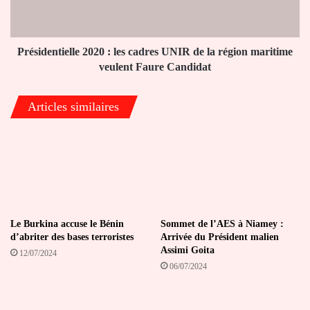
de
la
région
maritime
Présidentielle 2020 : les cadres UNIR de la région maritime
veulent
veulent Faure Candidat
Faure
Candidat
Articles similaires
Le Burkina accuse le Bénin
Sommet de l’AES à Niamey :
d’abriter des bases terroristes
Arrivée du Président malien
Assimi Goita
12/07/2024
06/07/2024