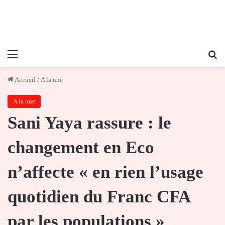
Menu
Re
Accueil
/
A la une
A la une
Sani Yaya rassure : le
changement en Eco
n’affecte « en rien l’usage
quotidien du Franc CFA
par les populations »