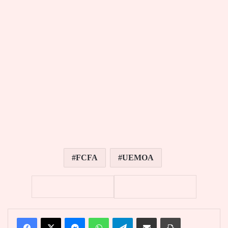
FCFA
UEMOA
Facebook
X
Messenger
WhatsApp
Telegram
Partager par email
Imprimer