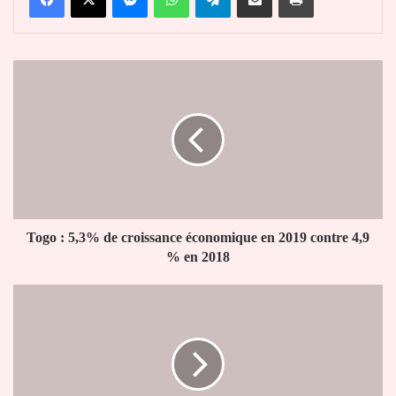
Togo
:
5,3%
de
croissance
économique
en
2019
contre
4,9
Togo : 5,3% de croissance économique en 2019 contre 4,9
%
% en 2018
en
2018
Présidentielle
2020
:
les
cadres
UNIR