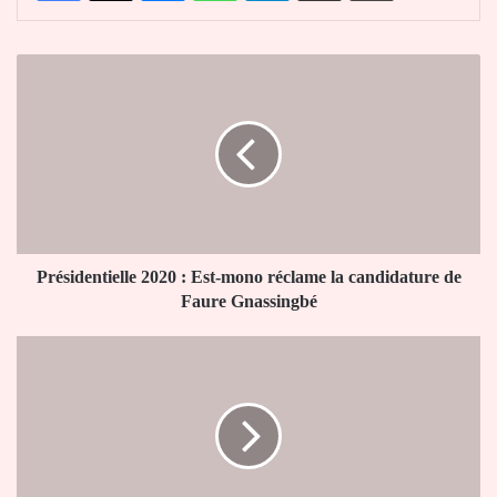
Présidentielle
2020
:
Est-
mono
réclame
la
candidature
de
Faure
Présidentielle 2020 : Est-mono réclame la candidature de
Gnassingbé
Faure Gnassingbé
Togocom
:
l’Etat
empoche
48,25
milliards
F