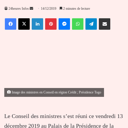
Envoyer
24heures Infos
14/12/2019
2 minutes de lecture
un
Facebook
X
Linkedin
Pinterest
Messenger
WhatsApp
Telegram
Partager par email
courriel
Image des ministres en Conseil en région Crédit ; Présidence Togo
Le Conseil des ministres s’est réuni ce vendredi 13
décembre 2019 au Palais de la Présidence de la