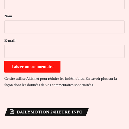
t
a
Nom
i
r
e
E-mail
*
Ce site utilise Akismet pour réduire les indésirables.
En savoir plus sur la
façon dont les données de vos commentaires sont traitées
.
DAILYMOTION 24HEURE INFO