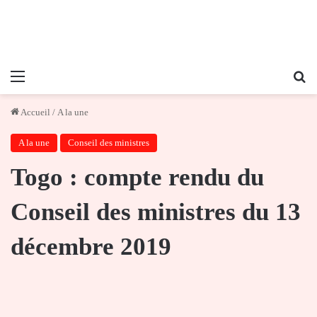
Menu
Re
Accueil
/
A la une
A la une
Conseil des ministres
Togo : compte rendu du
Conseil des ministres du 13
décembre 2019