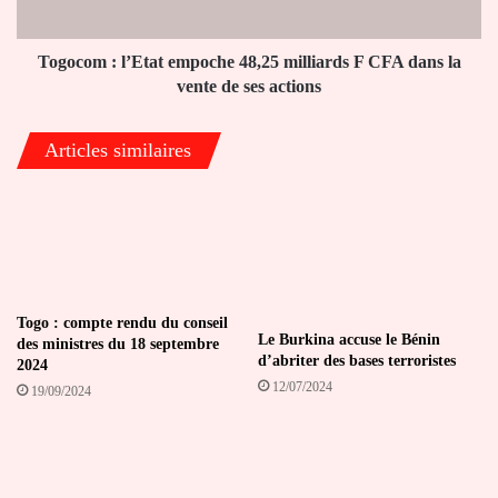
CFA
dans
la
Togocom : l’Etat empoche 48,25 milliards F CFA dans la
vente
vente de ses actions
de
ses
Articles similaires
actions
Togo : compte rendu du conseil
Le Burkina accuse le Bénin
des ministres du 18 septembre
d’abriter des bases terroristes
2024
12/07/2024
19/09/2024