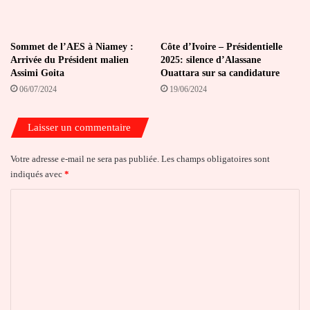
Sommet de l’AES à Niamey :
Côte d’Ivoire – Présidentielle
Arrivée du Président malien
2025: silence d’Alassane
Assimi Goita
Ouattara sur sa candidature
06/07/2024
19/06/2024
Laisser un commentaire
Votre adresse e-mail ne sera pas publiée.
Les champs obligatoires sont
indiqués avec
*
C
o
m
m
e
n