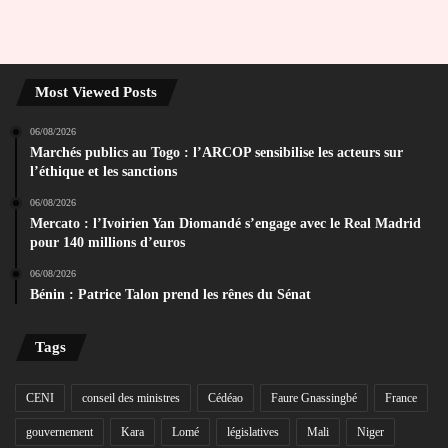
Most Viewed Posts
06/08/2026
Marchés publics au Togo : l’ARCOP sensibilise les acteurs sur
l’éthique et les sanctions
06/08/2026
Mercato : l’Ivoirien Yan Diomandé s’engage avec le Real Madrid
pour 140 millions d’euros
06/08/2026
Bénin : Patrice Talon prend les rênes du Sénat
Tags
CENI
conseil des ministres
Cédéao
Faure Gnassingbé
France
gouvernement
Kara
Lomé
législatives
Mali
Niger