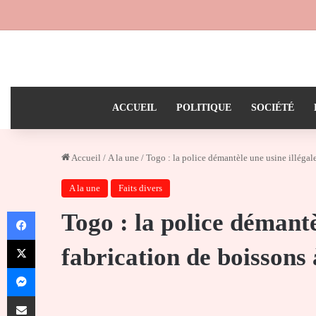
ACCUEIL
POLITIQUE
SOCIÉTÉ
Accueil
/
A la une
/
Togo : la police démantèle une usine illégal
A la une
Faits divers
Facebook
Togo : la police démantè
X
fabrication de boissons
Messenger
Partager par email