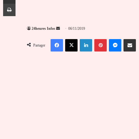
Imprimer
Envoyer
24heures Infos
06/11/2019
un
Facebook
X
Linkedin
Pinterest
Messenger
Partag
courriel
Partager