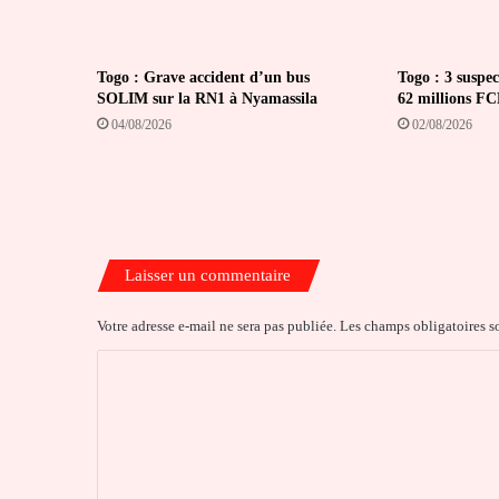
Togo : Grave accident d’un bus
Togo : 3 suspec
SOLIM sur la RN1 à Nyamassila
62 millions F
04/08/2026
02/08/2026
Laisser un commentaire
Votre adresse e-mail ne sera pas publiée.
Les champs obligatoires s
C
o
m
m