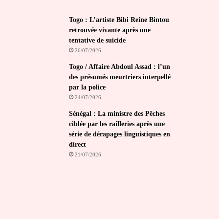
Togo : L’artiste Bibi Reine Bintou
retrouvée vivante après une
tentative de suicide
26/07/2026
Togo / Affaire Abdoul Assad : l’un
des présumés meurtriers interpellé
par la police
24/07/2026
Sénégal : La ministre des Pêches
ciblée par les railleries après une
série de dérapages linguistiques en
direct
21/07/2026