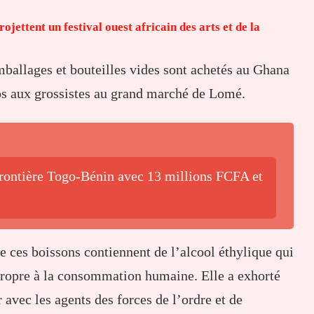
ttent un festival ouest africain des arts et de la
mballages et bouteilles vides sont achetés au Ghana
ros aux grossistes au grand marché de Lomé.
frontière Togo-Bénin avec 13 millions FCFA et
ces boissons contiennent de l’alcool éthylique qui
mpropre à la consommation humaine. Elle a exhorté
r avec les agents des forces de l’ordre et de