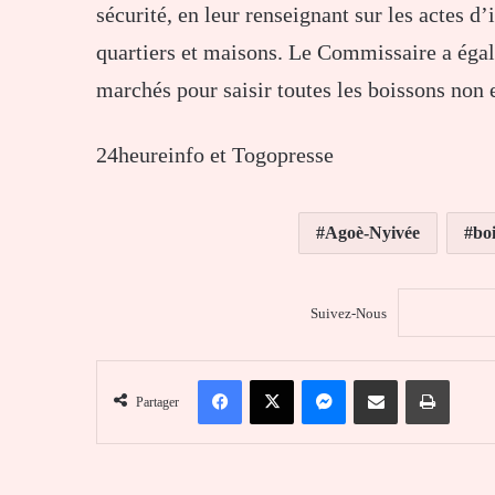
sécurité, en leur renseignant sur les actes d
quartiers et maisons. Le Commissaire a égal
marchés pour saisir toutes les boissons non 
24heureinfo et Togopresse
Agoè-Nyivée
boi
Suivez-Nous
Facebook
X
Messenger
Partager par email
Imprim
Partager