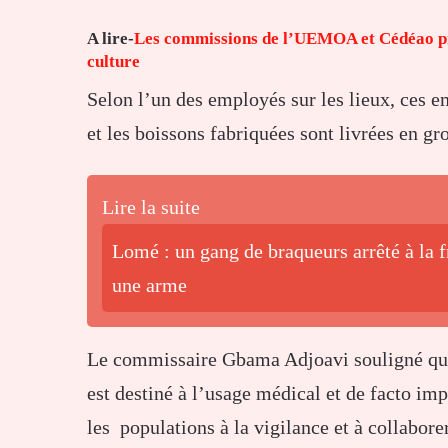
A lire-
Les commissions de l’UEMOA et Cédéao proje
culture
Selon l’un des employés sur les lieux, ces e
et les boissons fabriquées sont livrées en g
Lire la suite
Lomé : un gang de braqueurs arrêté à la 
une arme
Le commissaire Gbama Adjoavi souligné que 
est destiné à l’usage médical et de facto i
les populations à la vigilance et à collabore