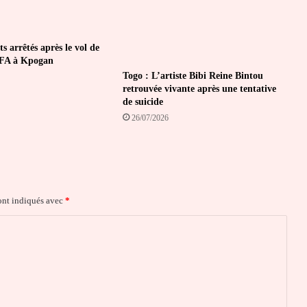
ts arrêtés après le vol de
CFA à Kpogan
Togo : L’artiste Bibi Reine Bintou
retrouvée vivante après une tentative
de suicide
26/07/2026
ont indiqués avec
*