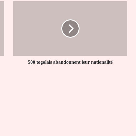
500
togolais
abandonnent
leur
nationalité
500 togolais abandonnent leur nationalité