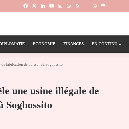
Facebook
X
Linkedin
YouTube
Instagram
WhatsApp
RSS
Suivre la chaîne
Dailymotion
Sidebar (barr
DIPLOMATIE
ECONOMIE
FINANCES
EN CONTINU
e de fabrication de boissons à Sogbossito
le une usine illégale de
 à Sogbossito