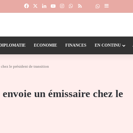
Facebook
X
Linkedin
YouTube
Instagram
WhatsApp
RSS
Suivre la chaîne
Dailymotion
Sidebar (barr
DIPLOMATIE
ECONOMIE
FINANCES
EN CONTINU
chez le président de transition
envoie un émissaire chez le