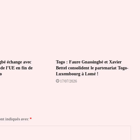
gbé échange avec
Togo : Faure Gnassingbé et Xavier
de l’UE en fin de
Bettel consolident le partenariat Togo-
o
Luxembourg à Lomé !
17/07/2026
ont indiqués avec
*