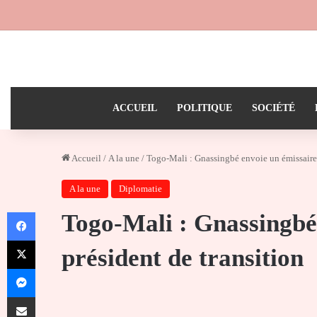
ACCUEIL
POLITIQUE
SOCIÉTÉ
Accueil
/
A la une
/
Togo-Mali : Gnassingbé envoie un émissaire 
A la une
Diplomatie
Facebook
Togo-Mali : Gnassingbé 
X
président de transition
Messenger
Partager par email