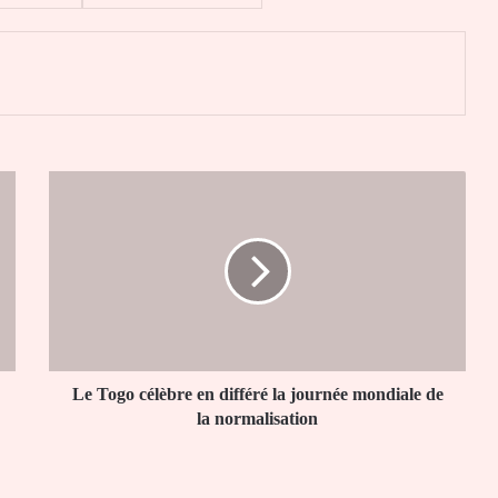
er
Le
Togo
célèbre
en
différé
la
journée
mondiale
de
la
Le Togo célèbre en différé la journée mondiale de
normalisation
la normalisation