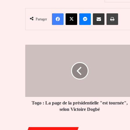
Facebook
X
Messenger
Partager par email
Imprim
Partager
Togo
:
La
page
de
la
présidentielle
"est
tournée",
selon
Togo : La page de la présidentielle "est tournée",
Victoire
selon Victoire Dogbé
Dogbé