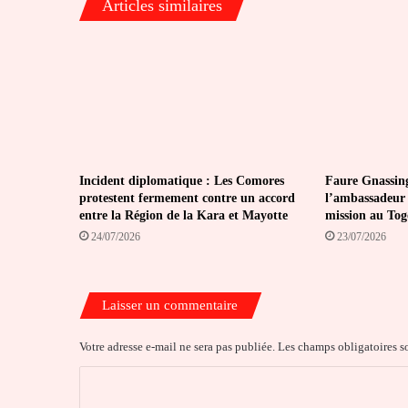
Articles similaires
Incident diplomatique : Les Comores
Faure Gnassin
protestent fermement contre un accord
l’ambassadeur 
entre la Région de la Kara et Mayotte
mission au Tog
24/07/2026
23/07/2026
Laisser un commentaire
Votre adresse e-mail ne sera pas publiée.
Les champs obligatoires s
C
o