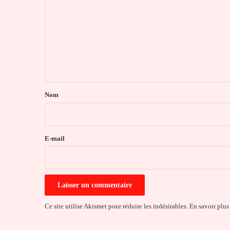
m
m
e
n
t
a
Nom
i
r
e
E-mail
*
Ce site utilise Akismet pour réduire les indésirables.
En savoir plus