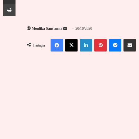
Imprimer
Envoyer
Moulika Sant'anna
20/10/2020
un
Facebook
X
Linkedin
Pinterest
Messenger
Partag
courriel
Partager