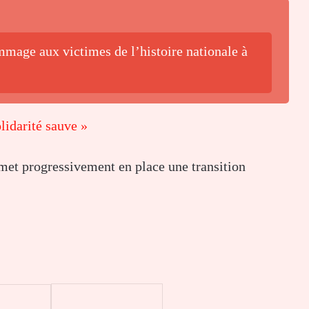
mage aux victimes de l’histoire nationale à
lidarité sauve »
 met progressivement en place une transition