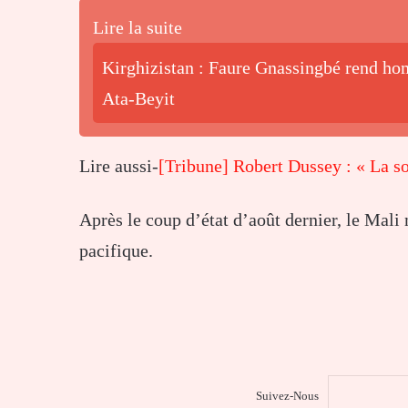
Lire la suite
Kirghizistan : Faure Gnassingbé rend hom
Ata-Beyit
Lire aussi-
[Tribune] Robert Dussey : « La so
Après le coup d’état d’août dernier, le Mali
pacifique.
Suivez-Nous