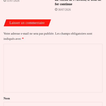
31/07/2026
fer continue
30/07/2026
Laisser un commentaire
Votre adresse e-mail ne sera pas publiée.
Les champs obligatoires sont
indiqués avec
*
C
o
m
m
e
n
t
a
Nom
i