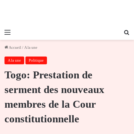
Menu
Re
Accueil
/
A la une
A la une
Politique
Togo: Prestation de
serment des nouveaux
membres de la Cour
constitutionnelle