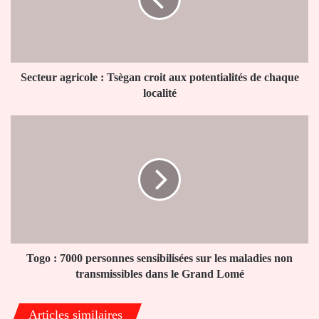
croit
aux
potentialités
de
chaque
localité
Secteur agricole : Tsègan croit aux potentialités de chaque
localité
Togo
:
7000
personnes
sensibilisées
sur
les
maladies
non
transmissibles
Togo : 7000 personnes sensibilisées sur les maladies non
dans
transmissibles dans le Grand Lomé
le
Grand
Articles similaires
Lomé