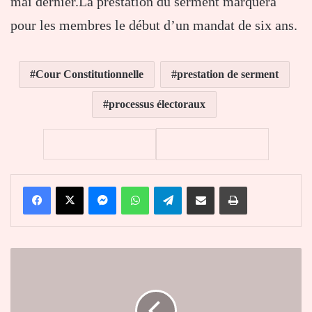
mai dernier.La prestation du serment marquera
pour les membres le début d’un mandat de six ans.
Cour Constitutionnelle
prestation de serment
processus électoraux
Facebook
X
Messenger
WhatsApp
Telegram
Partager par email
Imprimer
Secteur
agricole
:
Tsègan