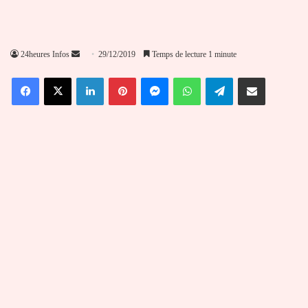
Envoyer
24heures Infos
29/12/2019
Temps de lecture 1 minute
un
Facebook
X
Linkedin
Pinterest
Messenger
WhatsApp
Telegram
Partager par email
courriel