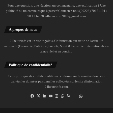
Pour une question, une réaction, un commentaire, une explication ? Une
publicité ou un communiqué à passer?Contactez-nous(00228) 70171191 /
98 12 67 78 24heureinfo2018@gmail.com
A propos de nous
24heureinfo est un site togolais d'information qui traite de l'actualité
nationale (Économie, Politique, Société, Sport & Santé..) et internationale en
temps réel et en continu.
Politique de confidentialité
Cette politique de confidentialité vous informe sur la manière dont sont
traitées les données personnelles collectées sur le site d'information
24heureinfo.com.
Facebook
X
Linkedin
YouTube
Instagram
WhatsApp
RSS
Dailymotion
Suivre
la
chaîne