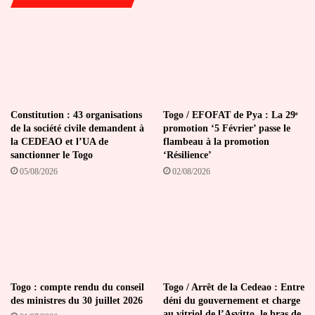
Constitution : 43 organisations
Togo / EFOFAT de Pya : La 29ᵉ
de la société civile demandent à
promotion ‘5 Février’ passe le
la CEDEAO et l’UA de
flambeau à la promotion
sanctionner le Togo
‘Résilience’
05/08/2026
02/08/2026
Togo : compte rendu du conseil
Togo / Arrêt de la Cedeao : Entre
des ministres du 30 juillet 2026
déni du gouvernement et charge
au vitriol de l’Asvitto, le bras de