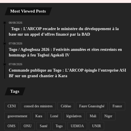
Most Viewed Posts
08/08/2026
Togo : L’ARCOP recadre le ministère du développement à la
base sur un appel d’offres financé par la BAD
07/08/2026
Togo / Agbogboza 2026 : Festivités annulées et rites restreints en
hommage à feu Togbuï Agokoli IV
07/08/2026
Commande publique au Togo : L’ARCOP épingle l’entreprise ASI
BF sur un grand chantier à Kara
Tags
CENI
conseil des ministres
Cédéao
Faure Gnassingbé
France
gouvernement
Kara
Lomé
législatives
Mali
Niger
OMS
ONU
Santé
Togo
UEMOA
UNIR