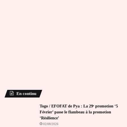
En continu
Togo / EFOFAT de Pya : La 29ᵉ promotion ‘5
Février’ passe le flambeau à la promotion
‘Résilience’
02/08/2026