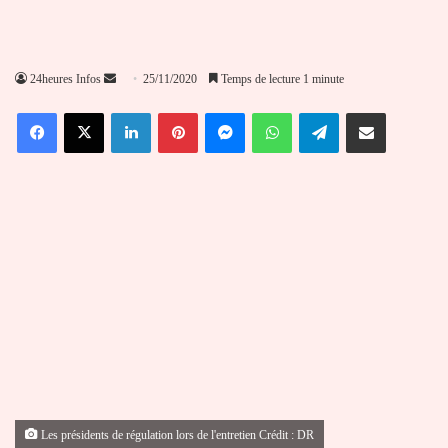
Envoyer
24heures Infos
25/11/2020
Temps de lecture 1 minute
un
Facebook
X
Linkedin
Pinterest
Messenger
WhatsApp
Telegram
Partager par email
courriel
Les présidents de régulation lors de l'entretien Crédit : DR