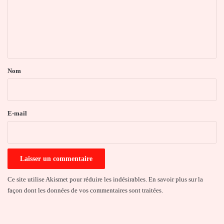
m
e
n
t
a
Nom
i
r
e
E-mail
*
Ce site utilise Akismet pour réduire les indésirables.
En savoir plus sur la
façon dont les données de vos commentaires sont traitées
.