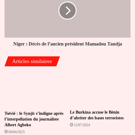
de
l’ancien
président
Mamadou
Tandja
Niger : Décès de l’ancien président Mamadou Tandja
Articles similaires
Le Burkina accuse le Bénin
Tsévié : le Synjit s’indigne après
d’abriter des bases terroristes
l’interpellation du journaliste
Albert Agbeko
12/07/2024
09/04/2025