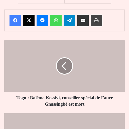
Facebook
X
Messenger
WhatsApp
Telegram
Partager par email
Imprimer
Togo
:
Baléma
Kossivi,
conseiller
spécial
de
Faure
Gnassingbé
est
Togo : Baléma Kossivi, conseiller spécial de Faure
mort
Gnassingbé est mort
Niger
:
Décès