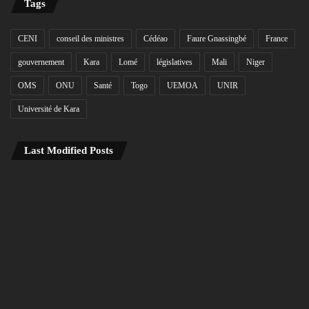
Tags
CENI
conseil des ministres
Cédéao
Faure Gnassingbé
France
gouvernement
Kara
Lomé
législatives
Mali
Niger
OMS
ONU
Santé
Togo
UEMOA
UNIR
Université de Kara
Last Modified Posts