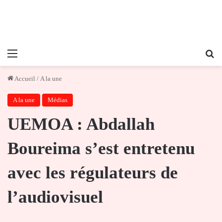
Menu
Re
Accueil
/
A la une
A la une
Médias
UEMOA : Abdallah
Boureima s’est entretenu
avec les régulateurs de
l’audiovisuel