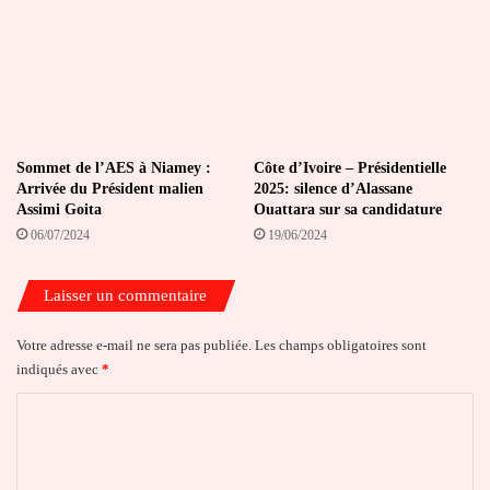
Sommet de l’AES à Niamey :
Côte d’Ivoire – Présidentielle
Arrivée du Président malien
2025: silence d’Alassane
Assimi Goita
Ouattara sur sa candidature
06/07/2024
19/06/2024
Laisser un commentaire
Votre adresse e-mail ne sera pas publiée.
Les champs obligatoires sont
indiqués avec
*
C
o
m