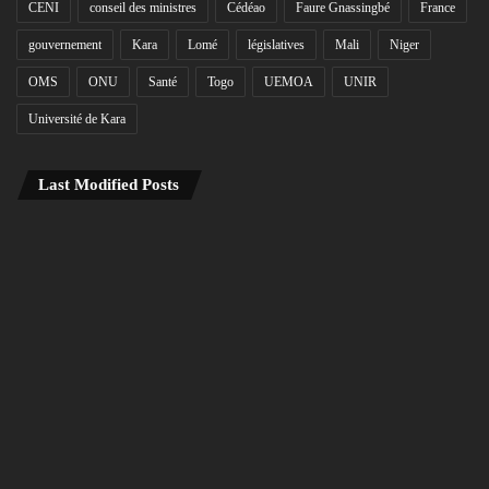
CENI
conseil des ministres
Cédéao
Faure Gnassingbé
France
gouvernement
Kara
Lomé
législatives
Mali
Niger
OMS
ONU
Santé
Togo
UEMOA
UNIR
Université de Kara
Last Modified Posts