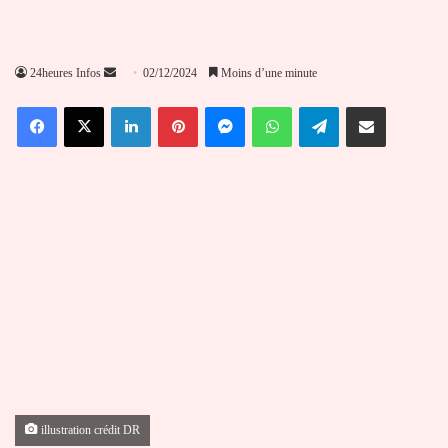
Envoyer
24heures Infos
02/12/2024
Moins d’une minute
un
Facebook
X
Linkedin
Pinterest
Messenger
WhatsApp
Telegram
Partager par email
courriel
illustration crédit DR