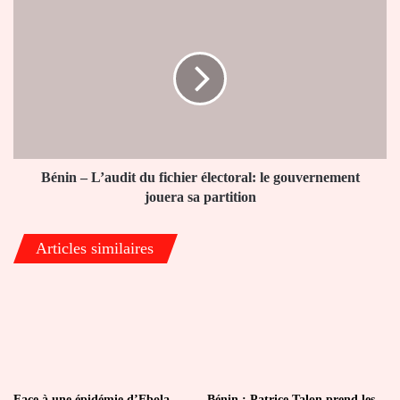
Bénin
–
L’audit
du
fichier
électoral:
le
gouvernement
jouera
sa
Bénin – L’audit du fichier électoral: le gouvernement
partition
jouera sa partition
Articles similaires
Face à une épidémie d’Ebola
Bénin : Patrice Talon prend les