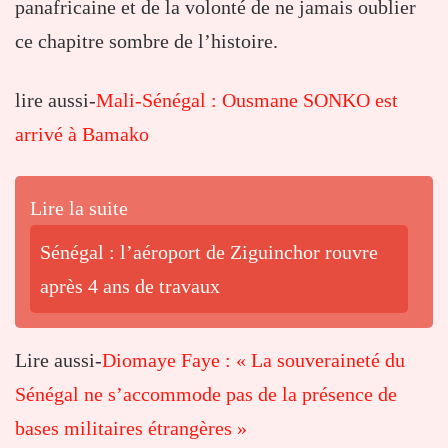
panafricaine et de la volonté de ne jamais oublier
ce chapitre sombre de l’histoire.
lire aussi-
Mali-Sénégal : Ousmane SONKO est
arrivé à Bamako
Lire la suite
Sénégal : l’aéroport de Ziguinchor rouvre
après 4 ans de travaux
Lire aussi-
Diomaye Faye : « La souveraineté du
Sénégal ne s’accommode pas de la présence de
bases militaires étrangères »