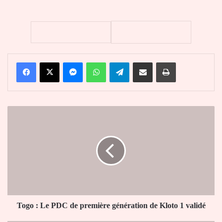
Facebook
X
Messenger
WhatsApp
Telegram
Partager par email
Imprimer
Togo
:
Le
PDC
de
première
génération
de
Kloto
1
Togo : Le PDC de première génération de Kloto 1 validé
validé