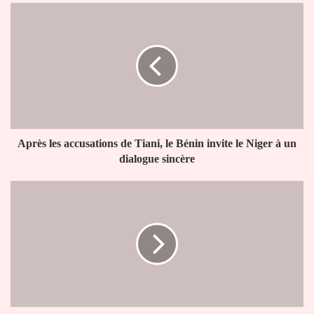
Après
les
accusations
de
Tiani,
le
Bénin
invite
le
Niger
Après les accusations de Tiani, le Bénin invite le Niger à un
à
dialogue sincère
un
dialogue
Bénin:
sincère
Patrice
Talon
partage
un
déjeuner
avec
les
troupes