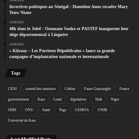
10/08/2026
Invectives politiques au Sénégal : Hamidou Anne recadre Mary
Teuw Niane
10/08/2026
48h dans le Jolof : Ousmane Sonko et PASTEF inaugurent leur
siège départemental à Linguère
10/08/2026
« Kiiraay – Les Patriotes Républicains » lance sa grande
campagne d’implantation nationale et internationale
Tags
CENI
conseil des ministres
Cédéao
Faure Gnassingbé
France
gouvernement
Kara
Lomé
législatives
Mali
Niger
OMS
ONU
Santé
Togo
UEMOA
UNIR
Université de Kara
Last Modified Posts