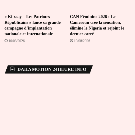
« Kiiraay – Les Patriotes
CAN Féminine 2026 : Le
Républicains » lance sa grande
Cameroun crée la sensation,
campagne d’implantation
élimine le Nigeria et rejoint le
nationale et internationale
dernier carré
10/08/2026
10/08/2026
DAILYMOTION 24HEURE INFO