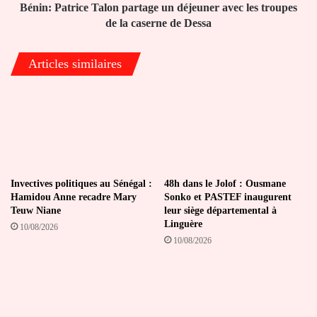
de
Bénin: Patrice Talon partage un déjeuner avec les troupes
la
de la caserne de Dessa
caserne
de
Articles similaires
Dessa
Invectives politiques au Sénégal :
48h dans le Jolof : Ousmane
Hamidou Anne recadre Mary
Sonko et PASTEF inaugurent
Teuw Niane
leur siège départemental à
Linguère
10/08/2026
10/08/2026