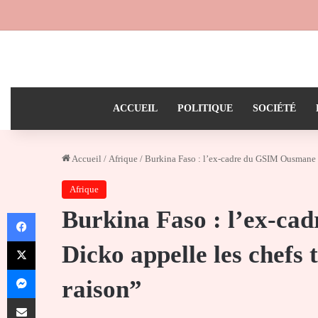
ACCUEIL
POLITIQUE
SOCIÉTÉ
Accueil
/
Afrique
/
Burkina Faso : l’ex-cadre du GSIM Ousmane Dic
Afrique
Burkina Faso : l’ex-c
Facebook
X
Dicko appelle les chefs t
Messenger
raison”
Partager par email