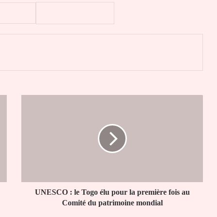
er
UNESCO
:
le
Togo
élu
pour
la
première
fois
au
UNESCO : le Togo élu pour la première fois au
Comité
Comité du patrimoine mondial
du