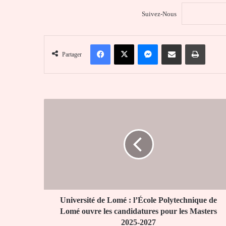
Suivez-Nous
Facebook
X
Messenger
Partager par email
Imprim
Partager
Université
de
Lomé
:
l’École
Polytechnique
de
Lomé
ouvre
les
Université de Lomé : l’École Polytechnique de
candidatures
Lomé ouvre les candidatures pour les Masters
pour
2025-2027