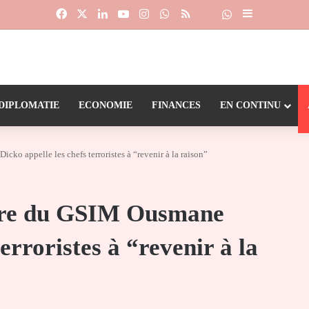
Facebook
X
Linkedin
YouTube
Instagram
WhatsApp
RSS
Suivre la chaîne
Dailymotion
Sidebar (barr
DIPLOMATIE
ECONOMIE
FINANCES
EN CONTINU
ko appelle les chefs terroristes à “revenir à la raison”
adre du GSIM Ousmane
erroristes à “revenir à la