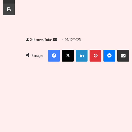
Imprimer
Envoyer
24heures Infos
07/12/2025
un
Facebook
X
Linkedin
Pinterest
Messenger
Partag
courriel
Partager