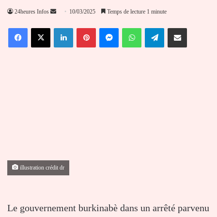
Envoyer
24heures Infos
10/03/2025
Temps de lecture 1 minute
un
Facebook
X
Linkedin
Pinterest
Messenger
WhatsApp
Telegram
Partager par email
courriel
illustration crédit dr
Le gouvernement burkinabè dans un arrêté parvenu