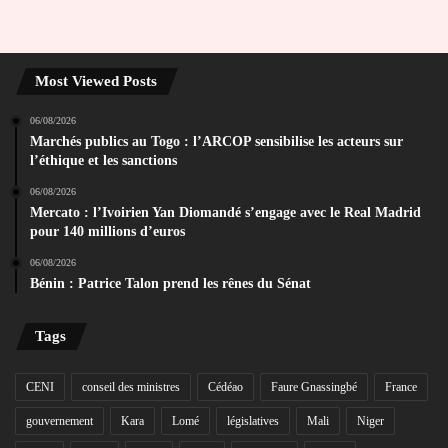
Most Viewed Posts
06/08/2026
Marchés publics au Togo : l’ARCOP sensibilise les acteurs sur
l’éthique et les sanctions
06/08/2026
Mercato : l’Ivoirien Yan Diomandé s’engage avec le Real Madrid
pour 140 millions d’euros
06/08/2026
Bénin : Patrice Talon prend les rênes du Sénat
Tags
CENI
conseil des ministres
Cédéao
Faure Gnassingbé
France
gouvernement
Kara
Lomé
législatives
Mali
Niger