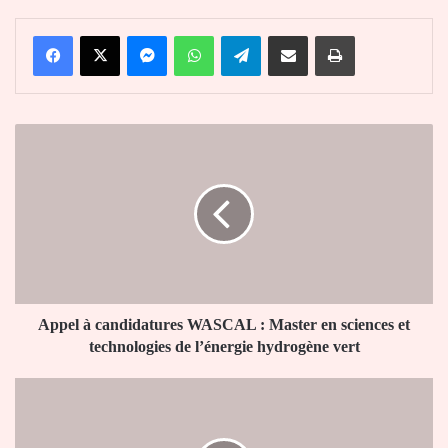
Facebook
X
Messenger
WhatsApp
Telegram
Partager par email
Imprimer
Appel
à
candidatures
WASCAL
:
Master
en
sciences
et
technologies
Appel à candidatures WASCAL : Master en sciences et
de
technologies de l’énergie hydrogène vert
l’énergie
hydrogène
Réception
vert
du
rapport