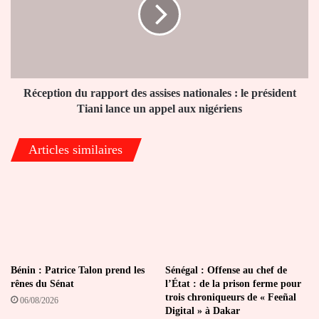
des
assises
nationales
:
le
président
Tiani
Réception du rapport des assises nationales : le président
lance
Tiani lance un appel aux nigériens
un
appel
Articles similaires
aux
nigériens
Bénin : Patrice Talon prend les
Sénégal : Offense au chef de
rênes du Sénat
l’État : de la prison ferme pour
trois chroniqueurs de « Feeñal
06/08/2026
Digital » à Dakar