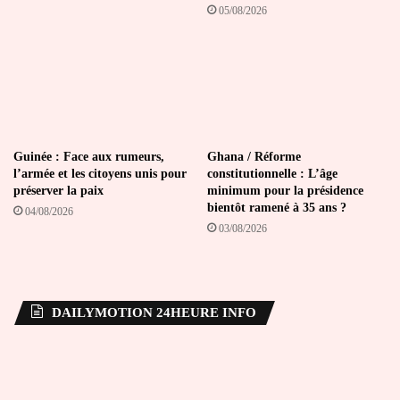
05/08/2026
Guinée : Face aux rumeurs,
Ghana / Réforme
l’armée et les citoyens unis pour
constitutionnelle : L’âge
préserver la paix
minimum pour la présidence
bientôt ramené à 35 ans ?
04/08/2026
03/08/2026
DAILYMOTION 24HEURE INFO