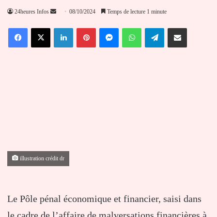
Envoyer
24heures Infos
08/10/2024
Temps de lecture 1 minute
un
Facebook
X
Linkedin
Pinterest
Messenger
WhatsApp
Telegram
Partager par email
courriel
illustration crédit dr
Le Pôle pénal économique et financier, saisi dans
le cadre de l’affaire de malversations financières à