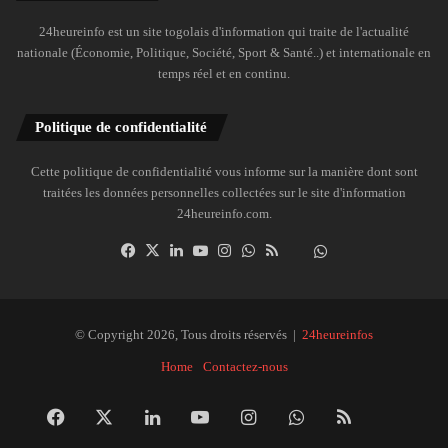
24heureinfo est un site togolais d'information qui traite de l'actualité
nationale (Économie, Politique, Société, Sport & Santé..) et internationale en
temps réel et en continu.
Politique de confidentialité
Cette politique de confidentialité vous informe sur la manière dont sont
traitées les données personnelles collectées sur le site d'information
24heureinfo.com.
Facebook
X
Linkedin
YouTube
Instagram
WhatsApp
RSS
Dailymotion
Suivre
la
chaîne
24heureinfo
© Copyright 2026, Tous droits réservés |
24heureinfos
sur
Home
Contactez-nous
WhatsApp
Facebook
X
Linkedin
YouTube
Instagram
WhatsApp
RSS
Dai