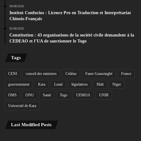
06/08/2026
Institut Confucius : Licence Pro en Traduction et Interprétariat
Chinois-Français
05/08/2026
Constitution : 43 organisations de la société civile demandent à la
CEDEAO et l’UA de sanctionner le Togo
Tags
CENI
conseil des ministres
Cédéao
Faure Gnassingbé
France
gouvernement
Kara
Lomé
législatives
Mali
Niger
OMS
ONU
Santé
Togo
UEMOA
UNIR
Université de Kara
Last Modified Posts