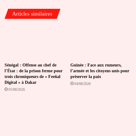
à
ses
Articles similaires
concurrents
Sénégal : Offense au chef de
Guinée : Face aux rumeurs,
l’État : de la prison ferme pour
l’armée et les citoyens unis pour
trois chroniqueurs de « Feeñal
préserver la paix
Digital » à Dakar
04/08/2026
05/08/2026