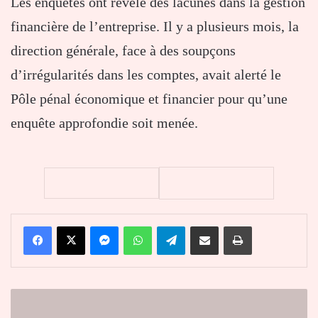
Les enquêtes ont révélé des lacunes dans la gestion
financière de l’entreprise. Il y a plusieurs mois, la
direction générale, face à des soupçons
d’irrégularités dans les comptes, avait alerté le
Pôle pénal économique et financier pour qu’une
enquête approfondie soit menée.
Facebook
X
Messenger
WhatsApp
Telegram
Partager par email
Imprimer
Médina
: