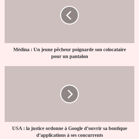
Un
jeune
pêcheur
poignarde
son
colocataire
pour
un
Médina : Un jeune pêcheur poignarde son colocataire
pantalon
pour un pantalon
USA
:
la
justice
ordonne
à
Google
d’ouvrir
sa
boutique
USA : la justice ordonne à Google d’ouvrir sa boutique
d’applications
d’applications à ses concurrents