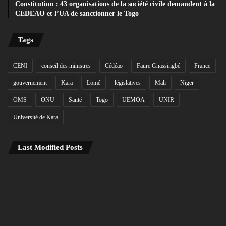
Constitution : 43 organisations de la société civile demandent à la
CEDEAO et l’UA de sanctionner le Togo
Tags
CENI
conseil des ministres
Cédéao
Faure Gnassingbé
France
gouvernement
Kara
Lomé
législatives
Mali
Niger
OMS
ONU
Santé
Togo
UEMOA
UNIR
Université de Kara
Last Modified Posts