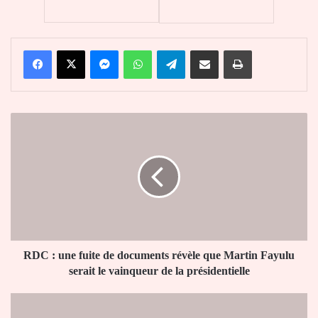
Facebook
X
Messenger
WhatsApp
Telegram
Partager par email
Imprimer
RDC
:
une
fuite
de
documents
révèle
que
Martin
Fayulu
RDC : une fuite de documents révèle que Martin Fayulu
serait
serait le vainqueur de la présidentielle
le
vainqueur
Le
de
Togo