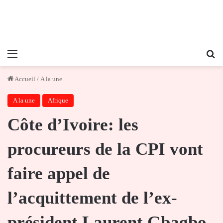
Menu
Re
Accueil
/
A la une
A la une
Afrique
Côte d’Ivoire: les
procureurs de la CPI vont
faire appel de
l’acquittement de l’ex-
président Laurent Gbagbo