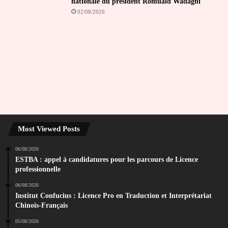
nationale du président Romuald Wadagni
02/08/2026
Most Viewed Posts
06/08/2026
ESTBA : appel à candidatures pour les parcours de Licence
professionnelle
06/08/2026
Institut Confucius : Licence Pro en Traduction et Interprétariat
Chinois-Français
05/08/2026