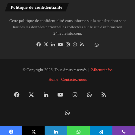
Politique de confidentialité
Cette politique de confidentialité vous informe sur la manière dont sont
traitées les données personnelles collectées sur le site d'information
24heureinfo.com.
Facebook
X
Linkedin
YouTube
Instagram
WhatsApp
RSS
Dailymotion
Suivre
la
chaîne
24heureinfo
© Copyright 2026, Tous droits réservés |
24heureinfos
sur
Home
Contactez-nous
WhatsApp
Facebook
X
Linkedin
YouTube
Instagram
WhatsApp
RSS
Dai
Suivre
la