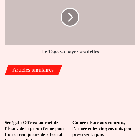
la
va
présidentielle
payer
ses
dettes
Le Togo va payer ses dettes
Articles similaires
Sénégal : Offense au chef de
Guinée : Face aux rumeurs,
l’État : de la prison ferme pour
l’armée et les citoyens unis pour
trois chroniqueurs de « Feeñal
préserver la paix