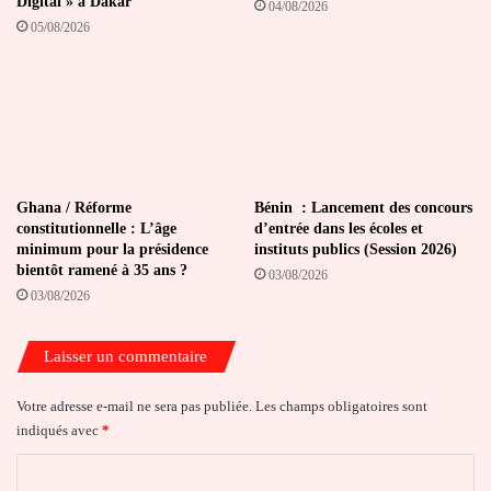
Digital » à Dakar
04/08/2026
05/08/2026
Ghana / Réforme
Bénin : Lancement des concours
constitutionnelle : L’âge
d’entrée dans les écoles et
minimum pour la présidence
instituts publics (Session 2026)
bientôt ramené à 35 ans ?
03/08/2026
03/08/2026
Laisser un commentaire
Votre adresse e-mail ne sera pas publiée.
Les champs obligatoires sont
indiqués avec
*
C