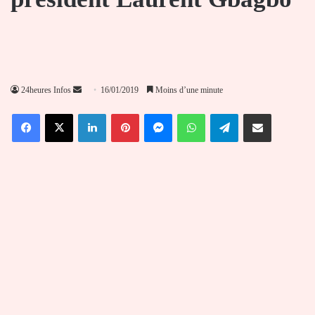
Envoyer
24heures Infos
16/01/2019
Moins d’une minute
un
Facebook
X
Linkedin
Pinterest
Messenger
WhatsApp
Telegram
Partager par email
courriel