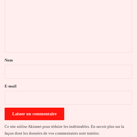
o
m
m
e
n
t
a
Nom
i
r
e
E-mail
*
Ce site utilise Akismet pour réduire les indésirables.
En savoir plus sur la
façon dont les données de vos commentaires sont traitées
.