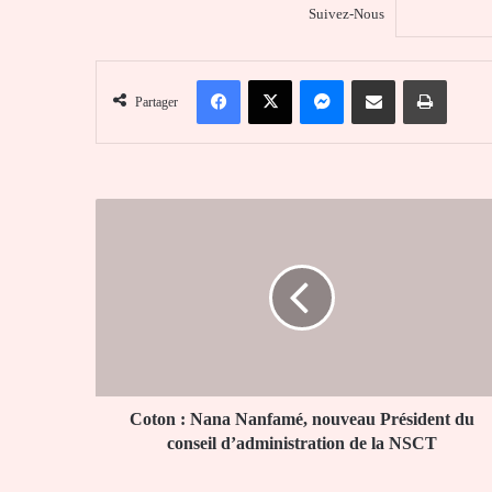
Suivez-Nous
Facebook
X
Messenger
Partager par email
Imprim
Partager
Coton :
Nana
Nanfamé,
nouveau
Président
du
conseil
d’administration
de
la
Coton : Nana Nanfamé, nouveau Président du
NSCT
conseil d’administration de la NSCT