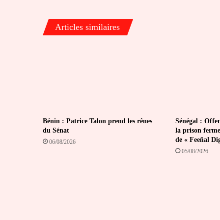
Articles similaires
Bénin : Patrice Talon prend les rênes
Sénégal : Offen
du Sénat
la prison ferm
de « Feeñal Di
06/08/2026
05/08/2026