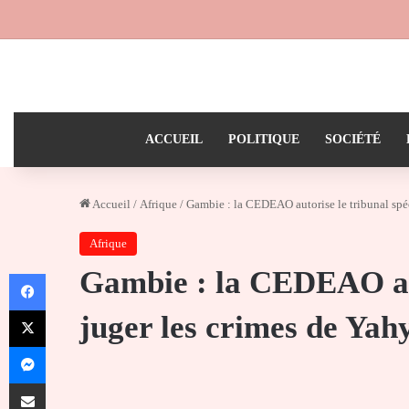
ACCUEIL
POLITIQUE
SOCIÉTÉ
Accueil
/
Afrique
/
Gambie : la CEDEAO autorise le tribunal spé
Afrique
Gambie : la CEDEAO aut
Facebook
X
juger les crimes de Ya
Messenger
Partager par email