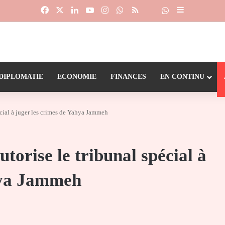
Facebook
X
Linkedin
YouTube
Instagram
WhatsApp
RSS
Suivre la chaîne
Dailymotion
Sidebar (barr
DIPLOMATIE
ECONOMIE
FINANCES
EN CONTINU
cial à juger les crimes de Yahya Jammeh
orise le tribunal spécial à
hya Jammeh