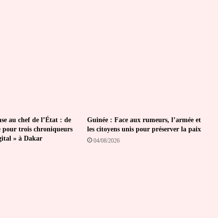
à
l’Université
de
Lomé
se au chef de l’État : de
Guinée : Face aux rumeurs, l’armée et
e pour trois chroniqueurs
les citoyens unis pour préserver la paix
gital » à Dakar
04/08/2026