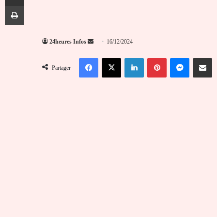
Imprimer
Envoyer
24heures Infos
16/12/2024
un
Facebook
X
Linkedin
Pinterest
Messenger
Partag
courriel
Partager