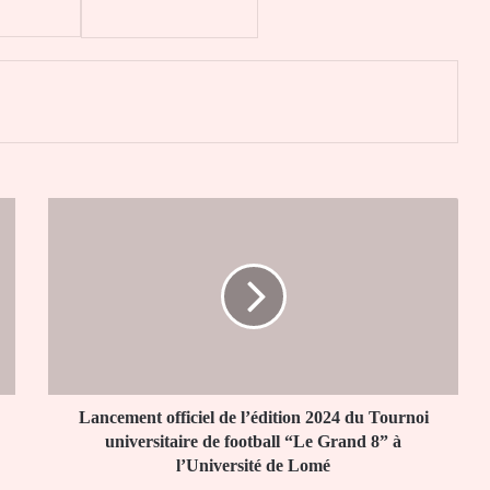
er
Lancement
officiel
de
l’édition
2024
du
Tournoi
universitaire
de
football
Lancement officiel de l’édition 2024 du Tournoi
“Le
universitaire de football “Le Grand 8” à
Grand
l’Université de Lomé
8”