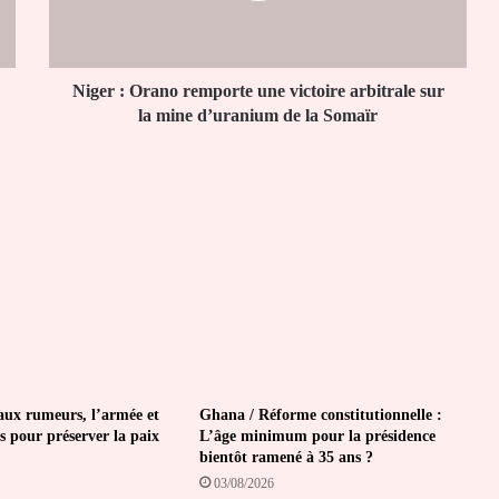
arbitrale
sur
la
mine
Niger : Orano remporte une victoire arbitrale sur
d’uranium
la mine d’uranium de la Somaïr
de
la
Somaïr
aux rumeurs, l’armée et
Ghana / Réforme constitutionnelle :
is pour préserver la paix
L’âge minimum pour la présidence
bientôt ramené à 35 ans ?
03/08/2026