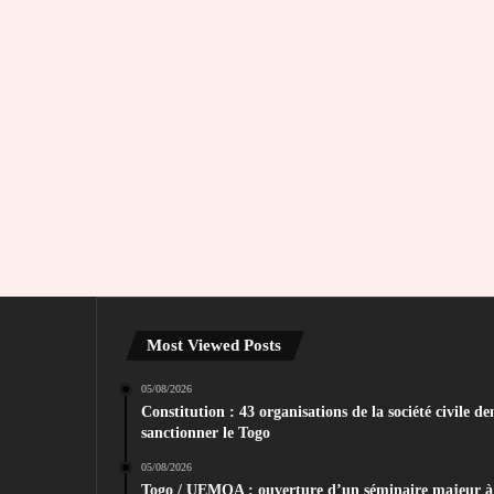
Most Viewed Posts
05/08/2026
Constitution : 43 organisations de la société civil
sanctionner le Togo
05/08/2026
Togo / UEMOA : ouverture d’un séminaire majeur à 