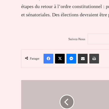
étapes du retour à l’ordre constitutionnel : 
et sénatoriales. Des élections devraient être
Suivez-Nous
Facebook
X
Messenger
Partager par email
Imprim
Partager
FAKE
NEWS
:
Emmanuel
Macron
n’a