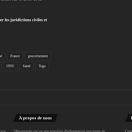
les juridictions civiles et
bé
France
gouvernement
ONU
Santé
Togo
A propos de nous
tion
24heureinfo est un site togolais d'information qui traite de
Cett