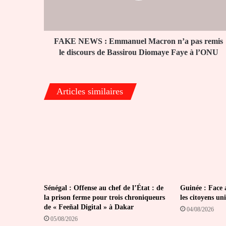
pas
remis
le
discours
FAKE NEWS : Emmanuel Macron n’a pas remis
de
le discours de Bassirou Diomaye Faye à l’ONU
Bassirou
Diomaye
Faye
Articles similaires
à
l’ONU
Sénégal : Offense au chef de l’État : de
Guinée : Face 
la prison ferme pour trois chroniqueurs
les citoyens un
de « Feeñal Digital » à Dakar
04/08/2026
05/08/2026