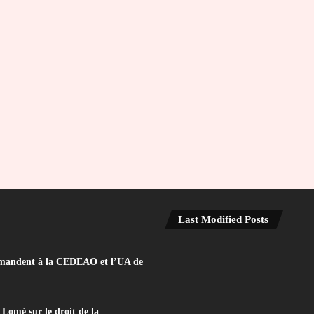
Last Modified Posts
e demandent à la CEDEAO et l’UA de
Lomé sur le droit de la