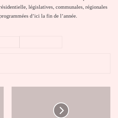
présidentielle, législatives, communales, régionales
 programmées d’ici la fin de l’année.
er
Niger
:
Orano
remporte
une
victoire