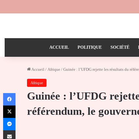
ACCUEIL
POLITIQUE
SOCIÉTÉ
Accueil
/
Afrique
/
Guinée : l’UFDG rejette les résultats du réfé
Afrique
Guinée : l’UFDG rejette 
Facebook
X
référendum, le gouverne
Messenger
Partager par email