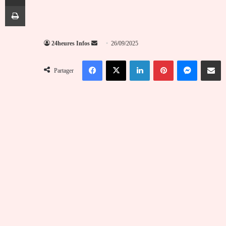
Imprimer
Envoyer
24heures Infos
26/09/2025
un
Facebook
X
Linkedin
Pinterest
Messenger
Partag
courriel
Partager