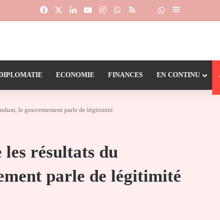
Facebook
X
Linkedin
YouTube
Instagram
WhatsApp
RSS
Suivre la chaîne
Dailymotion
Sidebar (barr
DIPLOMATIE
ECONOMIE
FINANCES
EN CONTINU
rendum, le gouvernement parle de légitimité
les résultats du
ment parle de légitimité