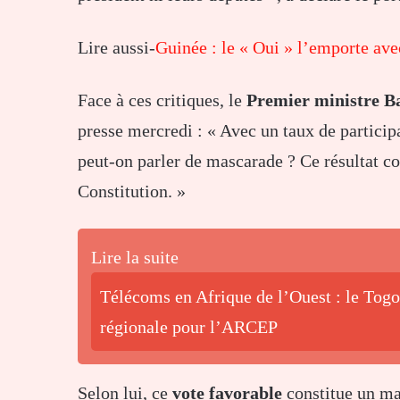
Lire aussi-
Guinée : le « Oui » l’emporte av
Face à ces critiques, le
Premier ministre 
presse mercredi : « Avec un taux de partici
peut-on parler de mascarade ? Ce résultat co
Constitution. »
Lire la suite
Télécoms en Afrique de l’Ouest : le Tog
régionale pour l’ARCEP
Selon lui, ce
vote favorable
constitue un ma