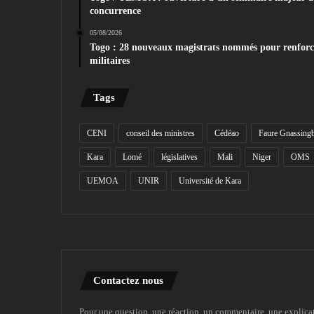
concurrence
05/08/2026
Togo : 28 nouveaux magistrats nommés pour renforcer 
militaires
Tags
CENI
conseil des ministres
Cédéao
Faure Gnassing
Kara
Lomé
législatives
Mali
Niger
OMS
UEMOA
UNIR
Université de Kara
Contactez nous
Pour une question, une réaction, un commentaire, une explica