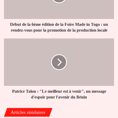
de
la
Foire
Made
in
Début de la 6ème édition de la Foire Made in Togo : un
Togo
rendez-vous pour la promotion de la production locale
:
un
Patrice
rendez-
Talon
vous
:
pour
"Le
la
meilleur
promotion
est
de
à
la
venir",
production
un
locale
message
Patrice Talon : "Le meilleur est à venir", un message
d'espoir
d'espoir pour l'avenir du Bénin
pour
l'avenir
Articles similaires
du