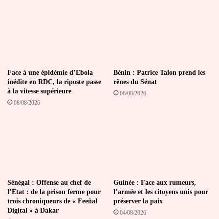
Bénin
Face à une épidémie d’Ebola
Bénin : Patrice Talon prend les
inédite en RDC, la riposte passe
rênes du Sénat
à la vitesse supérieure
06/08/2026
08/08/2026
Sénégal : Offense au chef de
Guinée : Face aux rumeurs,
l’État : de la prison ferme pour
l’armée et les citoyens unis pour
trois chroniqueurs de « Feeñal
préserver la paix
Digital » à Dakar
04/08/2026