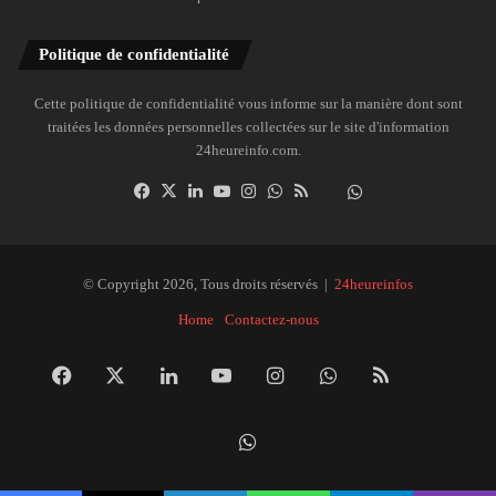
Politique de confidentialité
Cette politique de confidentialité vous informe sur la manière dont sont
traitées les données personnelles collectées sur le site d'information
24heureinfo.com.
Facebook
X
Linkedin
YouTube
Instagram
WhatsApp
RSS
Dailymotion
Suivre
la
chaîne
24heureinfo
© Copyright 2026, Tous droits réservés |
24heureinfos
sur
Home
Contactez-nous
WhatsApp
Facebook
X
Linkedin
YouTube
Instagram
WhatsApp
RSS
Dai
Suivre
la