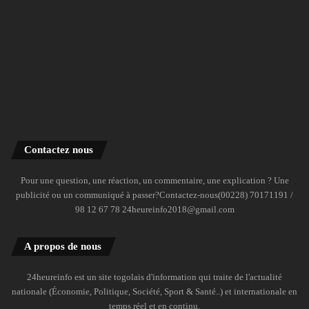
Contactez nous
Pour une question, une réaction, un commentaire, une explication ? Une
publicité ou un communiqué à passer?Contactez-nous(00228) 70171191 /
98 12 67 78 24heureinfo2018@gmail.com
A propos de nous
24heureinfo est un site togolais d'information qui traite de l'actualité
nationale (Économie, Politique, Société, Sport & Santé..) et internationale en
temps réel et en continu.