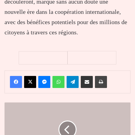
découleront, marque sans aucun doute une
nouvelle ère dans la coopération internationale,
avec des bénéfices potentiels pour des millions de
citoyens à travers ces régions.
Facebook
X
Messenger
WhatsApp
Telegram
Partager par email
Imprimer
Début
de
la
6ème
édition