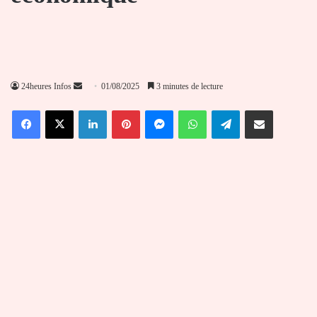
Envoyer
24heures Infos
01/08/2025
3 minutes de lecture
un
Facebook
X
Linkedin
Pinterest
Messenger
WhatsApp
Telegram
Partager par email
courriel