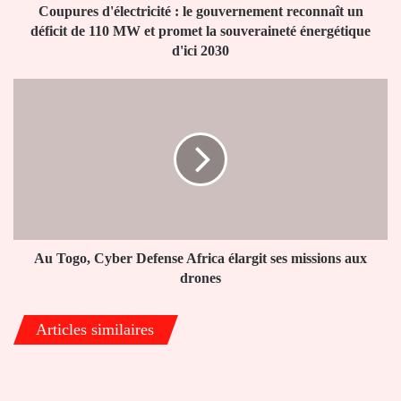
110
Coupures d'électricité : le gouvernement reconnaît un
MW
déficit de 110 MW et promet la souveraineté énergétique
et
d'ici 2030
promet
la
Au
souveraineté
Togo,
énergétique
Cyber
d'ici
Defense
2030
Africa
élargit
ses
missions
aux
drones
Au Togo, Cyber Defense Africa élargit ses missions aux
drones
Articles similaires