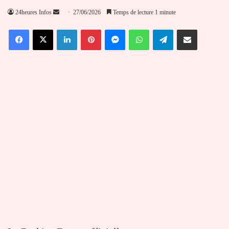
Envoyer
24heures Infos
27/06/2026
Temps de lecture 1 minute
un
Facebook
X
Linkedin
Pinterest
Messenger
WhatsApp
Telegram
Partager par email
courriel