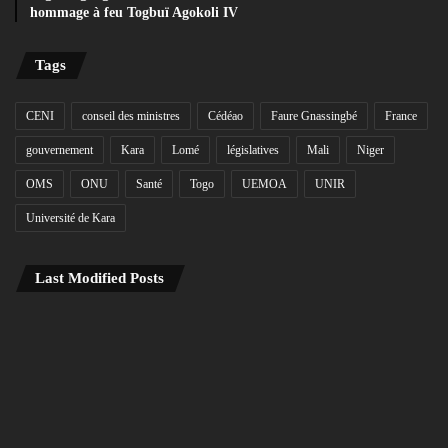
hommage à feu Togbuï Agokoli IV
Tags
CENI
conseil des ministres
Cédéao
Faure Gnassingbé
France
gouvernement
Kara
Lomé
législatives
Mali
Niger
OMS
ONU
Santé
Togo
UEMOA
UNIR
Université de Kara
Last Modified Posts