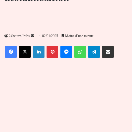
Envoyer
24heures Infos
02/01/2025
Moins d’une minute
un
Facebook
X
Linkedin
Pinterest
Messenger
WhatsApp
Telegram
Partager par email
courriel