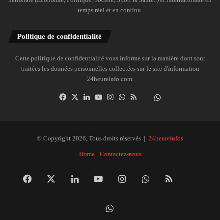
temps réel et en continu.
Politique de confidentialité
Cette politique de confidentialité vous informe sur la manière dont sont
traitées les données personnelles collectées sur le site d'information
24heureinfo.com.
Facebook
X
Linkedin
YouTube
Instagram
WhatsApp
RSS
Dailymotion
Suivre
la
chaîne
24heureinfo
© Copyright 2026, Tous droits réservés |
24heureinfos
sur
Home
Contactez-nous
WhatsApp
Facebook
X
Linkedin
YouTube
Instagram
WhatsApp
RSS
Dai
Suivre