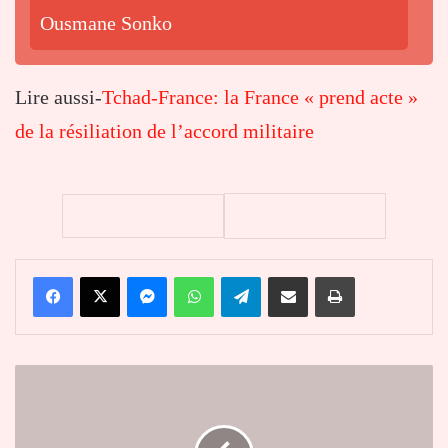
Ousmane Sonko
Lire aussi-
Tchad-France: la France « prend acte »
de la résiliation de l’accord militaire
Facebook
X
Messenger
WhatsApp
Telegram
Partager par email
Imprimer
Mali
:
le
président