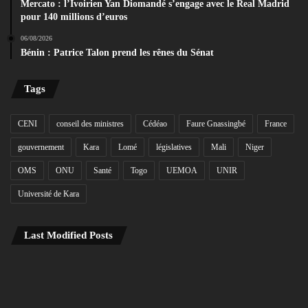
Mercato : l’Ivoirien Yan Diomandé s’engage avec le Real Madrid
pour 140 millions d’euros
06/08/2026
Bénin : Patrice Talon prend les rênes du Sénat
Tags
CENI
conseil des ministres
Cédéao
Faure Gnassingbé
France
gouvernement
Kara
Lomé
législatives
Mali
Niger
OMS
ONU
Santé
Togo
UEMOA
UNIR
Université de Kara
Last Modified Posts