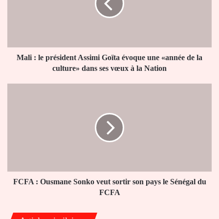
Assimi
Goïta
évoque
une
«année
de
Mali : le président Assimi Goïta évoque une «année de la
la
culture» dans ses vœux à la Nation
culture»
dans
FCFA
ses
:
vœux
Ousmane
à
Sonko
la
veut
Nation
sortir
son
pays
le
Sénégal
FCFA : Ousmane Sonko veut sortir son pays le Sénégal du
du
FCFA
FCFA