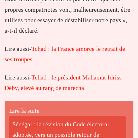
propres compatriotes vont, malheureusement, être
utilisés pour essayer de déstabiliser notre pays »,
a-t-il déclaré.
Lire aussi-
Tchad : la France amorce le retrait de
ses troupes
Lire aussi-
Tchad : le président Mahamat Idriss
Déby, élevé au rang de maréchal
Lire la suite
Sénégal : la révision du Code électoral
adoptée, vers un possible retour de