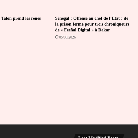
 Talon prend les rênes
Sénégal : Offense au chef de l’État : de
la prison ferme pour trois chroniqueurs
de « Feeñal Digital » à Dakar
05/08/2026
Last Modified Posts