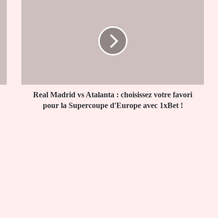
Real
Madrid
vs
Atalanta
:
choisissez
votre
favori
pour
la
Real Madrid vs Atalanta : choisissez votre favori
Supercoupe
pour la Supercoupe d'Europe avec 1xBet !
d'Europe
avec
1xBet
!