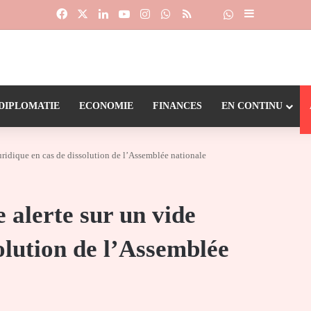
Facebook
X
Linkedin
YouTube
Instagram
WhatsApp
RSS
Suivre la chaîne
Dailymotion
Sidebar (barr
DIPLOMATIE
ECONOMIE
FINANCES
EN CONTINU
juridique en cas de dissolution de l’Assemblée nationale
e alerte sur un vide
olution de l’Assemblée