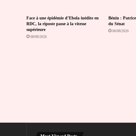
Face à une épidémie d’Ebola inédite en
Bénin : Patrice
RDC, la riposte passe à la vitesse
du Sénat
supérieure
06/08/2026
08/08/2026
Most Viewed Posts