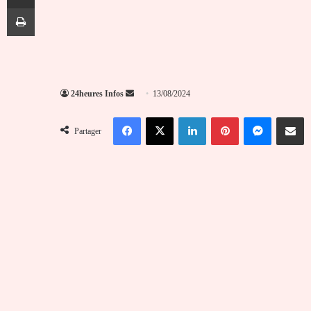
Imprimer
Envoyer
24heures Infos
13/08/2024
un
Facebook
X
Linkedin
Pinterest
Messenger
Partag
courriel
Partager