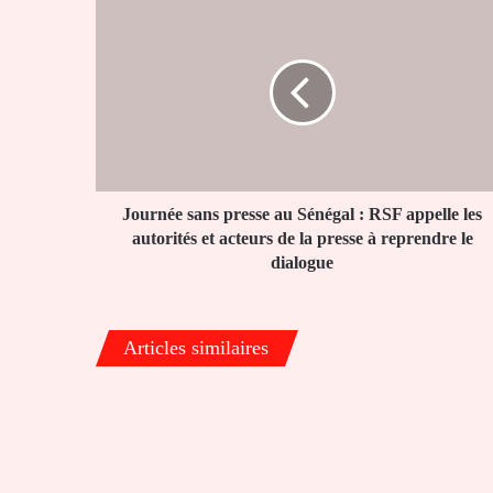
Journée
sans
presse
au
Sénégal
:
RSF
appelle
les
autorités
Journée sans presse au Sénégal : RSF appelle les
et
autorités et acteurs de la presse à reprendre le
acteurs
dialogue
de
la
presse
Articles similaires
à
reprendre
le
dialogue