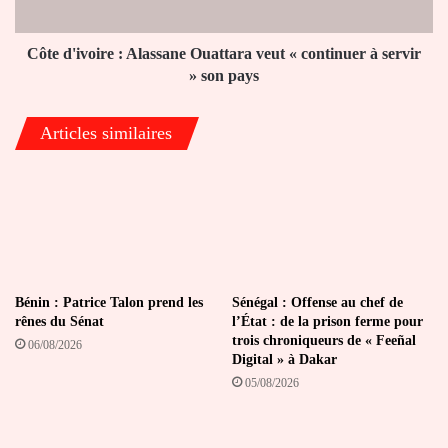
continuer
à
servir
Côte d'ivoire : Alassane Ouattara veut « continuer à servir
»
» son pays
son
pays
Articles similaires
Bénin : Patrice Talon prend les
Sénégal : Offense au chef de
rênes du Sénat
l’État : de la prison ferme pour
trois chroniqueurs de « Feeñal
06/08/2026
Digital » à Dakar
05/08/2026