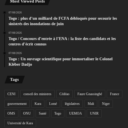
Most Viewed Posts
07/08/2026
Togo : plus d’un milliard de FCFA débloqués pour secourir les
sinistrés des inondations de juin
07/08/2026
Togo / Concours d’entrée à l’ENA : la liste des candidats et les
centres d’écrit connus
07/08/2026
Togo : Un ouvrage scientifique pour immortaliser le Colonel
Kléber Dadjo
Tags
CENI
conseil des ministres
Cédéao
Faure Gnassingbé
France
gouvernement
Kara
Lomé
législatives
Mali
Niger
OMS
ONU
Santé
Togo
UEMOA
UNIR
Université de Kara