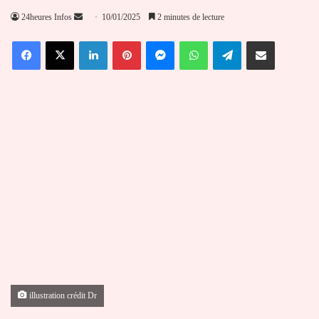
Envoyer
24heures Infos
10/01/2025
2 minutes de lecture
un
Facebook
X
Linkedin
Pinterest
Messenger
WhatsApp
Telegram
Partager par email
courriel
illustration crédit Dr