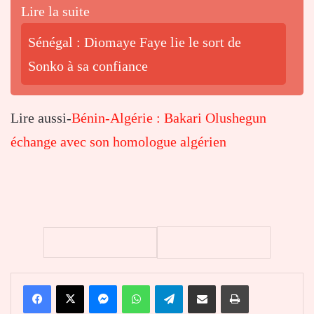
Lire la suite
Sénégal : Diomaye Faye lie le sort de
Sonko à sa confiance
Lire aussi-
Bénin-Algérie : Bakari Olushegun
échange avec son homologue algérien
Facebook
X
Messenger
WhatsApp
Telegram
Partager par email
Imprimer