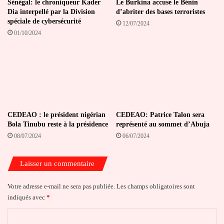
Sénégal: le chroniqueur Kader
Le Burkina accuse le Bénin
Dia interpellé par la Division
d’abriter des bases terroristes
spéciale de cybersécurité
12/07/2024
01/10/2024
CEDEAO : le président nigérian
CEDEAO: Patrice Talon sera
Bola Tinubu reste à la présidence
représenté au sommet d’Abuja
08/07/2024
06/07/2024
Laisser un commentaire
Votre adresse e-mail ne sera pas publiée.
Les champs obligatoires sont
indiqués avec
*
C