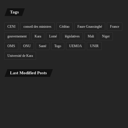
Tags
CENI
conseil des ministres
Cédéao
Faure Gnassingbé
France
gouvernement
Kara
Lomé
législatives
Mali
Niger
OMS
ONU
Santé
Togo
UEMOA
UNIR
Université de Kara
Last Modified Posts