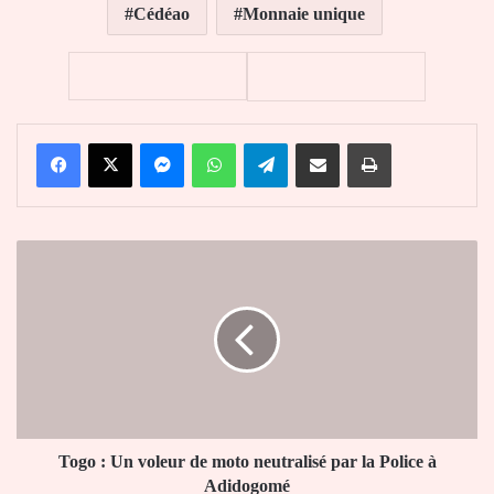
Cédéao
Monnaie unique
Facebook
X
Messenger
WhatsApp
Telegram
Partager par email
Imprimer
Togo
:
Un
voleur
de
moto
neutralisé
par
la
Police
Togo : Un voleur de moto neutralisé par la Police à
à
Adidogomé