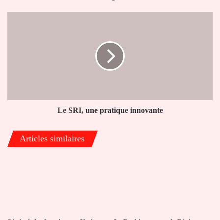
Adidogomé
Le
SRI,
une
pratique
innovante
Le SRI, une pratique innovante
Articles similaires