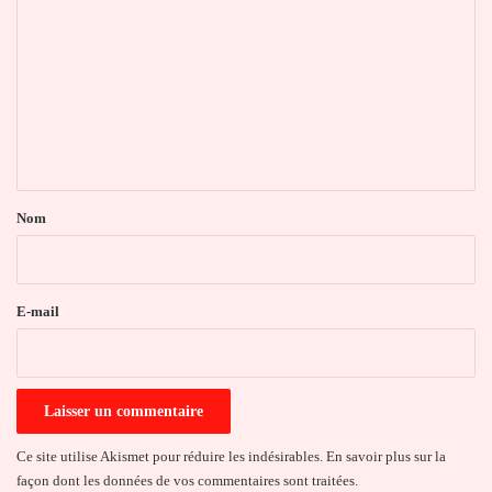
o
m
m
e
n
t
a
Nom
i
r
e
E-mail
*
Ce site utilise Akismet pour réduire les indésirables.
En savoir plus sur la
façon dont les données de vos commentaires sont traitées
.