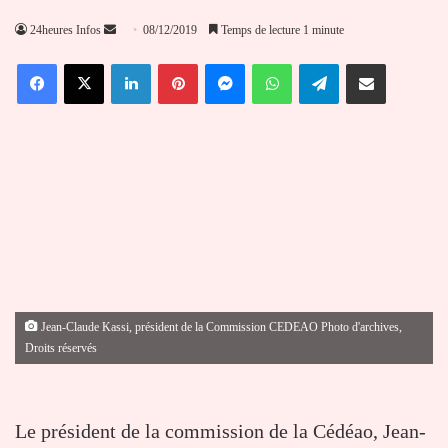
Envoyer
24heures Infos
08/12/2019
Temps de lecture 1 minute
un
Facebook
X
Linkedin
Pinterest
Messenger
WhatsApp
Telegram
Partager par email
courriel
Jean-Claude Kassi, président de la Commission CEDEAO Photo d'archives,
Droits réservés
Le président de la commission de la Cédéao, Jean-