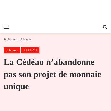
Menu
Re
Accueil
/
A la une
A la une
CEDEAO
La Cédéao n’abandonne
pas son projet de monnaie
unique