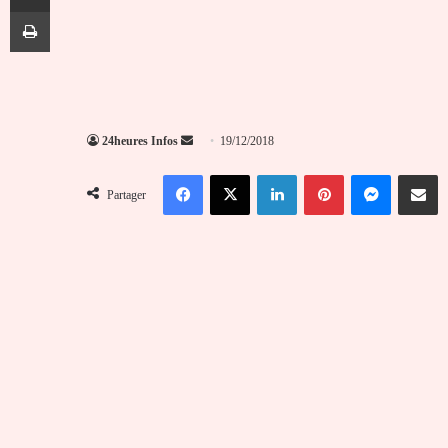
Imprimer
Envoyer
24heures Infos
19/12/2018
un
Facebook
X
Linkedin
Pinterest
Messenger
Partag
courriel
Partager