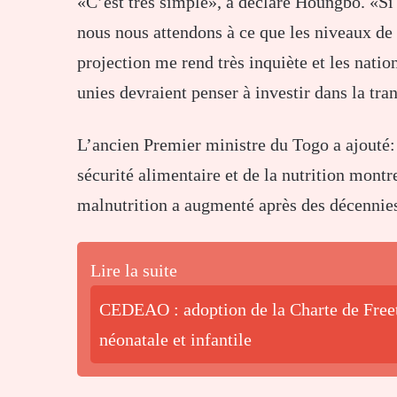
«C’est très simple», a déclaré Houngbo. «Si
nous nous attendons à ce que les niveaux de
projection me rend très inquiète et les nati
unies devraient penser à investir dans la tra
L’ancien Premier ministre du Togo a ajouté: «
sécurité alimentaire et de la nutrition montr
malnutrition a augmenté après des décennies
Lire la suite
CEDEAO : adoption de la Charte de Freet
néonatale et infantile