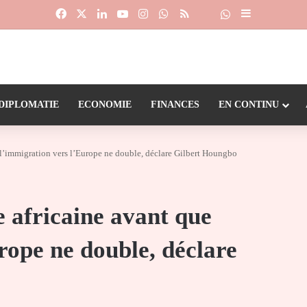
Facebook
X
Linkedin
YouTube
Instagram
WhatsApp
RSS
Suivre la chaîne
Dailymotion
Sidebar (barr
DIPLOMATIE
ECONOMIE
FINANCES
EN CONTINU
e l’immigration vers l’Europe ne double, déclare Gilbert Houngbo
e africaine avant que
rope ne double, déclare