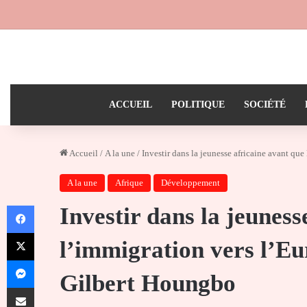
ACCUEIL
POLITIQUE
SOCIÉTÉ
Accueil
/
A la une
/
Investir dans la jeunesse africaine avant qu
A la une
Afrique
Développement
Facebook
Investir dans la jeuness
X
l’immigration vers l’Eu
Messenger
Gilbert Houngbo
Partager par email