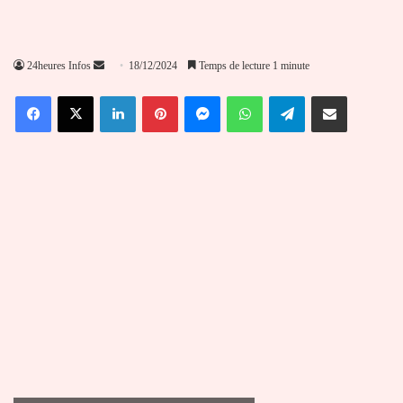
Envoyer
24heures Infos
18/12/2024
Temps de lecture 1 minute
un
Facebook
X
Linkedin
Pinterest
Messenger
WhatsApp
Telegram
Partager par email
courriel