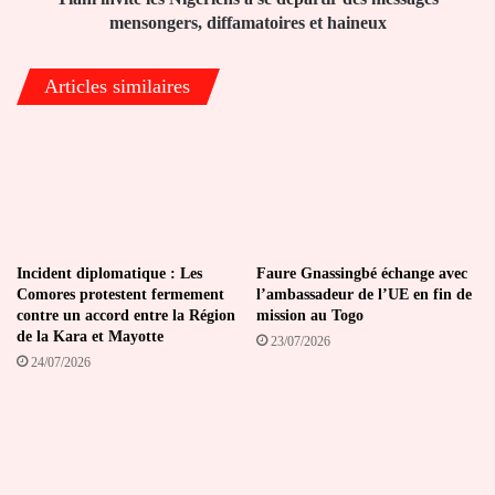
diffamatoires
mensongers, diffamatoires et haineux
et
haineux
Articles similaires
Incident diplomatique : Les
Faure Gnassingbé échange avec
Comores protestent fermement
l’ambassadeur de l’UE en fin de
contre un accord entre la Région
mission au Togo
de la Kara et Mayotte
23/07/2026
24/07/2026