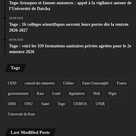
Togo-Arnaques et fausses annonces : appel à la vigilance autour de
l’Université de Datcha
08/08/2026
Togo : 16 collèges scientifiques ouvrent leurs portes dès la rentrée
2026-2027
08/08/2026
Togo : voici les 359 formations sanitaires privées agréées pour le 2e
semestre 2026
Tags
CENI
conseil des ministres
Cédéao
Faure Gnassingbé
France
gouvernement
Kara
Lomé
législatives
Mali
Niger
OMS
ONU
Santé
Togo
UEMOA
UNIR
Université de Kara
Last Modified Posts