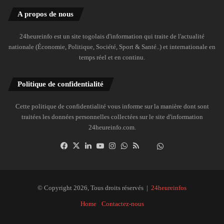
A propos de nous
24heureinfo est un site togolais d'information qui traite de l'actualité
nationale (Économie, Politique, Société, Sport & Santé..) et internationale en
temps réel et en continu.
Politique de confidentialité
Cette politique de confidentialité vous informe sur la manière dont sont
traitées les données personnelles collectées sur le site d'information
24heureinfo.com.
Facebook
X
Linkedin
YouTube
Instagram
WhatsApp
RSS
Dailymotion
Suivre
la
chaîne
24heureinfo
© Copyright 2026, Tous droits réservés |
24heureinfos
sur
Home
Contactez-nous
WhatsApp