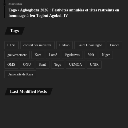
07/08/2026
Togo / Agbogboza 2026 : Festivités annulées et rites restreints en
hommage à feu Togbuï Agokoli IV
Tags
CENI
conseil des ministres
Cédéao
Faure Gnassingbé
France
gouvernement
Kara
Lomé
législatives
Mali
Niger
OMS
ONU
Santé
Togo
UEMOA
UNIR
Université de Kara
Last Modified Posts