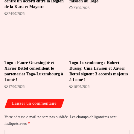
contre un accord entre la Région
mission au Togo
de la Kara et Mayotte
23/07/2026
24/07/2026
Togo : Faure Gnassingbé et
Togo-Luxembourg : Robert
Xavier Bettel consolident le
Dussey, Cina Lawson et Xavier
partenariat Togo-Luxembourg à
Bettel signent 3 accords majeurs
Lomé !
à Lomé !
17/07/2026
16/07/2026
Laisser un commentaire
Votre adresse e-mail ne sera pas publiée.
Les champs obligatoires sont
indiqués avec
*