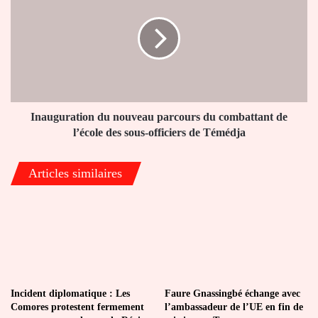
nouveau
parcours
du
combattant
de
l’école
des
sous-
Inauguration du nouveau parcours du combattant de
officiers
l’école des sous-officiers de Témédja
de
Témédja
Articles similaires
Incident diplomatique : Les
Faure Gnassingbé échange avec
Comores protestent fermement
l’ambassadeur de l’UE en fin de