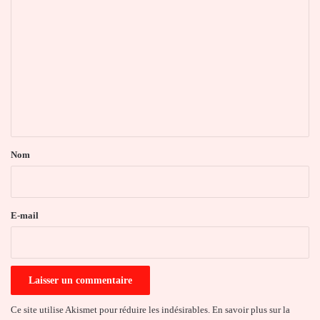
C
o
m
m
e
n
t
a
Nom
i
r
e
E-mail
*
Ce site utilise Akismet pour réduire les indésirables.
En savoir plus sur la