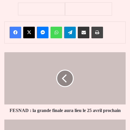
Facebook
X
Messenger
WhatsApp
Telegram
Partager par email
Imprimer
FESNAD
:
la
grande
finale
aura
lieu
le
25
avril
FESNAD : la grande finale aura lieu le 25 avril prochain
prochain
Inauguration
du