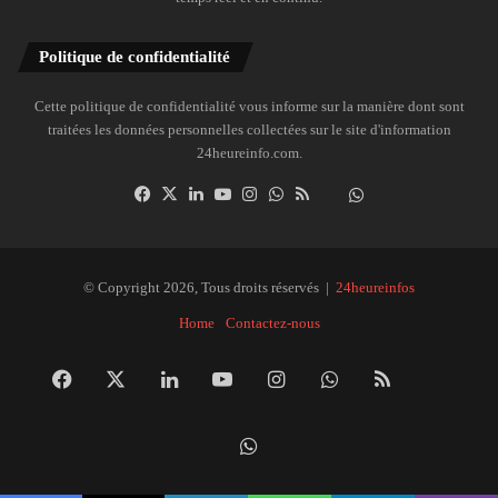
Politique de confidentialité
Cette politique de confidentialité vous informe sur la manière dont sont
traitées les données personnelles collectées sur le site d'information
24heureinfo.com.
Facebook
X
Linkedin
YouTube
Instagram
WhatsApp
RSS
Dailymotion
Suivre
la
chaîne
24heureinfo
© Copyright 2026, Tous droits réservés |
24heureinfos
sur
Home
Contactez-nous
WhatsApp
Facebook
X
Linkedin
YouTube
Instagram
WhatsApp
RSS
Dai
Suivre