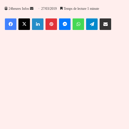
Envoyer
24heures Infos
27/03/2019
Temps de lecture 1 minute
un
Facebook
X
Linkedin
Pinterest
Messenger
WhatsApp
Telegram
Partager par email
courriel