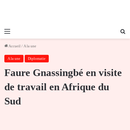
Menu
Re
Accueil
/
A la une
A la une
Diplomatie
Faure Gnassingbé en visite
de travail en Afrique du
Sud