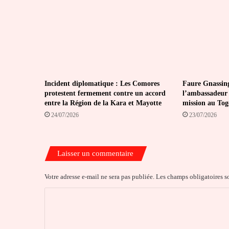
Incident diplomatique : Les Comores
Faure Gnassin
protestent fermement contre un accord
l’ambassadeur 
entre la Région de la Kara et Mayotte
mission au Tog
24/07/2026
23/07/2026
Laisser un commentaire
Votre adresse e-mail ne sera pas publiée.
Les champs obligatoires s
C
o
m