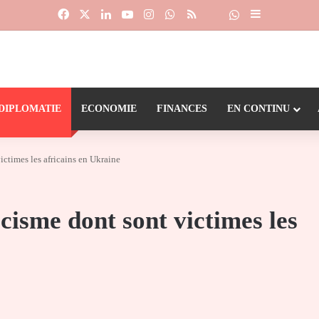
Facebook
X
Linkedin
YouTube
Instagram
WhatsApp
RSS
Suivre la chaîne
Dailymotion
Sidebar (barr
DIPLOMATIE
ECONOMIE
FINANCES
EN CONTINU
ctimes les africains en Ukraine
isme dont sont victimes les