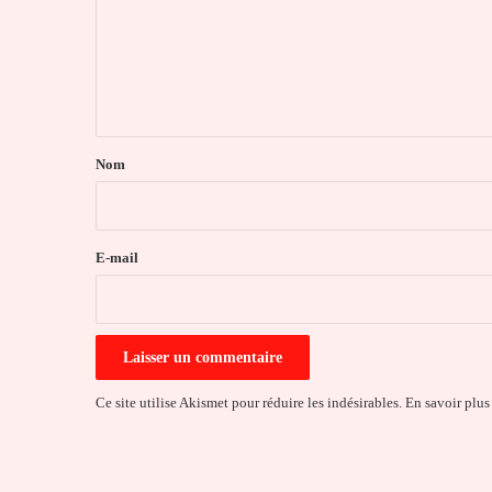
m
e
n
t
a
Nom
i
r
e
E-mail
*
Ce site utilise Akismet pour réduire les indésirables.
En savoir plus