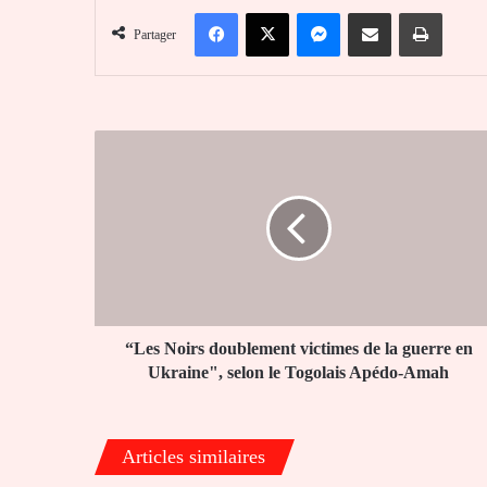
Facebook
X
Messenger
Partager par email
Imprim
Partager
“Les
Noirs
doublement
victimes
de
la
guerre
en
Ukraine",
selon
“Les Noirs doublement victimes de la guerre en
le
Ukraine", selon le Togolais Apédo-Amah
Togolais
Apédo-
Amah
Articles similaires