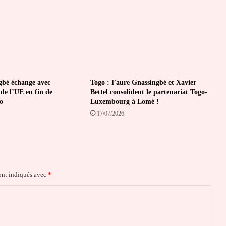
gbé échange avec
Togo : Faure Gnassingbé et Xavier
de l’UE en fin de
Bettel consolident le partenariat Togo-
o
Luxembourg à Lomé !
17/07/2026
ont indiqués avec
*