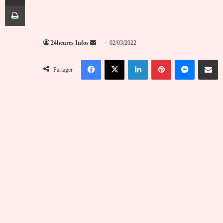
Imprimer
Envoyer
24heures Infos
02/03/2022
un
Facebook
X
Linkedin
Pinterest
Messenger
Partag
courriel
Partager