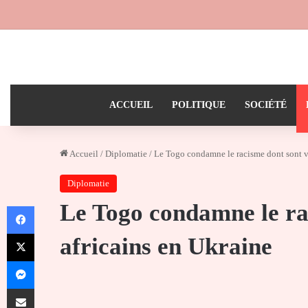
ACCUEIL
POLITIQUE
SOCIÉTÉ
Accueil
/
Diplomatie
/
Le Togo condamne le racisme dont sont vi
Diplomatie
Le Togo condamne le rac
Facebook
X
africains en Ukraine
Messenger
Partager par email