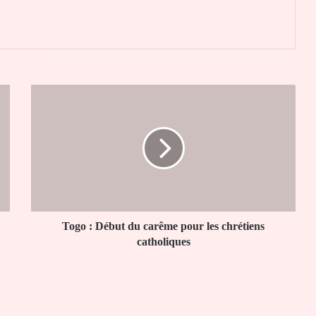
er
Togo
:
Début
du
carême
pour
les
chrétiens
catholiques
Togo : Début du carême pour les chrétiens
catholiques