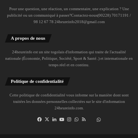
Pour une question, une réaction, un commentaire, une explication ? Une
publicité ou un communiqué à passer?Contactez-nous(00228) 70171191 /
98 12 67 78 24heureinfo2018@gmail.com
A propos de nous
24heureinfo est un site togolais d'information qui traite de l'actualité
nationale (Économie, Politique, Société, Sport & Santé..) et internationale en
temps réel et en continu.
Politique de confidentialité
Cette politique de confidentialité vous informe sur la manière dont sont
traitées les données personnelles collectées sur le site d'information
24heureinfo.com.
Facebook
X
Linkedin
YouTube
Instagram
WhatsApp
RSS
Dailymotion
Suivre
la
chaîne