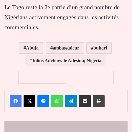
Le Togo reste la 2e patrie d’un grand nombre de
Nigérians activement engagés dans les activités
commerciales.
Abuja
ambassadeur
buhari
Julius Adebowale Adesina; Nigéria
Facebook
X
Messenger
WhatsApp
Telegram
Partager par email
Imprimer
Togo
: