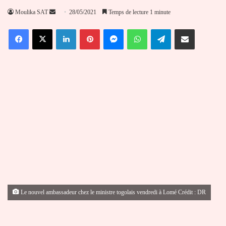
Envoyer
Moulika SAT
28/05/2021
Temps de lecture 1 minute
un
Facebook
X
Linkedin
Pinterest
Messenger
WhatsApp
Telegram
Partager par email
courriel
Le nouvel ambassadeur chez le ministre togolais vendredi à Lomé Crédit : DR