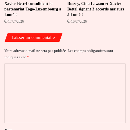
Xavier Bettel consolident le
Dussey, Cina Lawson et Xavier
partenariat Togo-Luxembourg à
Bettel signent 3 accords majeurs
Lomé !
à Lomé !
17/07/2026
16/07/2026
Laisser un commentaire
Votre adresse e-mail ne sera pas publiée.
Les champs obligatoires sont
indiqués avec
*
C
o
m
m
e
n
t
a