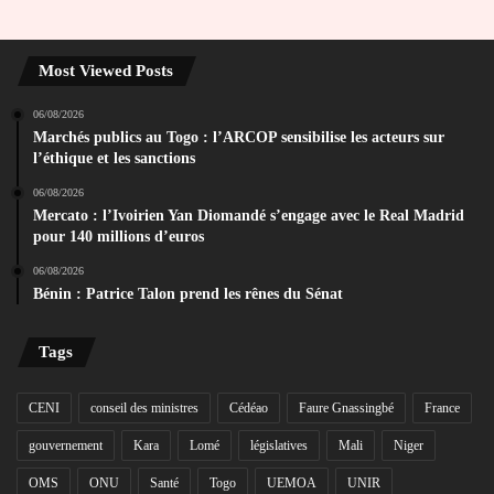
Most Viewed Posts
06/08/2026
Marchés publics au Togo : l’ARCOP sensibilise les acteurs sur
l’éthique et les sanctions
06/08/2026
Mercato : l’Ivoirien Yan Diomandé s’engage avec le Real Madrid
pour 140 millions d’euros
06/08/2026
Bénin : Patrice Talon prend les rênes du Sénat
Tags
CENI
conseil des ministres
Cédéao
Faure Gnassingbé
France
gouvernement
Kara
Lomé
législatives
Mali
Niger
OMS
ONU
Santé
Togo
UEMOA
UNIR