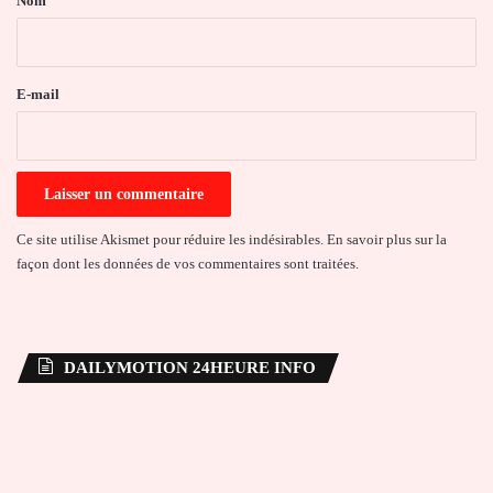
Nom
i
r
e
E-mail
*
Ce site utilise Akismet pour réduire les indésirables.
En savoir plus sur la
façon dont les données de vos commentaires sont traitées
.
DAILYMOTION 24HEURE INFO