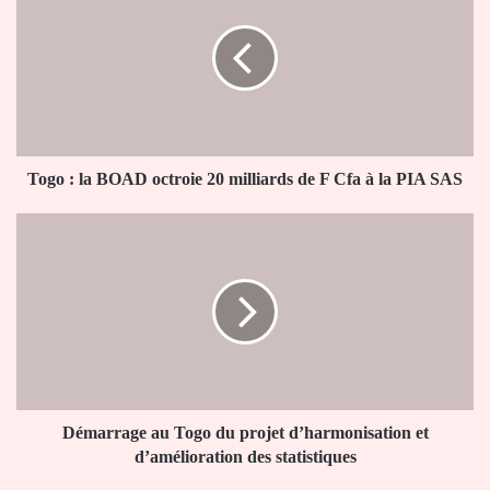
la
BOAD
octroie
20
milliards
de
F
Cfa
Togo : la BOAD octroie 20 milliards de F Cfa à la PIA SAS
à
la
Démarrage
PIA
au
SAS
Togo
du
projet
d’harmonisation
et
d’amélioration
des
statistiques
Démarrage au Togo du projet d’harmonisation et
d’amélioration des statistiques