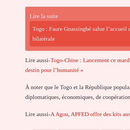
Lire la suite
Togo : Faure Gnassingbé salue l’accueil d
bilatérale
Lire aussi-
Togo-Chine : Lancement ce mardi
destin pour l’humanité »
À noter que le Togo et la République populai
diplomatiques, économiques, de coopération
Lire aussi-
A Agou, APFED offre des kits au