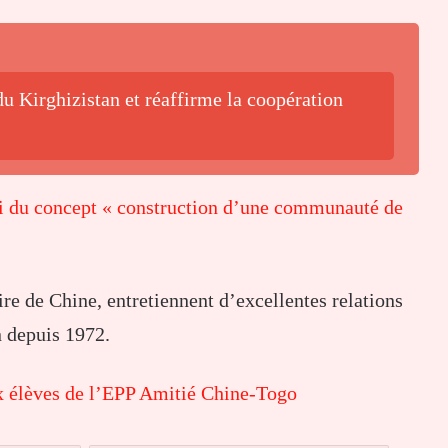
u Kirghizistan et réaffirme la coopération
 du concept « construction d’une communauté de
re de Chine, entretiennent d’excellentes relations
 depuis 1972.
x élèves de l’EPP Amitié Chine-Togo