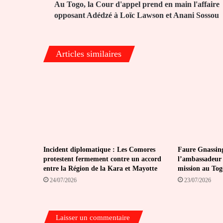
opposant
Au Togo, la Cour d'appel prend en main l'affaire
Adédzé
opposant Adédzé à Loïc Lawson et Anani Sossou
à
Loïc
Lawson
Articles similaires
et
Anani
Sossou
Incident diplomatique : Les Comores
Faure Gnassin
protestent fermement contre un accord
l’ambassadeur 
entre la Région de la Kara et Mayotte
mission au Tog
24/07/2026
23/07/2026
Laisser un commentaire