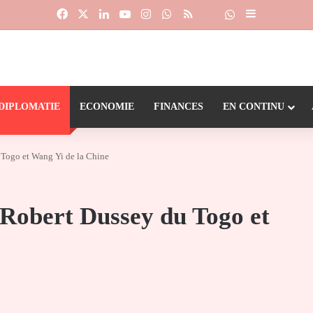
Facebook
X
Linkedin
YouTube
Instagram
WhatsApp
RSS
Suivre la chaîne
Dailymotion
Sidebar (barr
DIPLOMATIE
ECONOMIE
FINANCES
EN CONTINU
 Togo et Wang Yi de la Chine
 Robert Dussey du Togo et