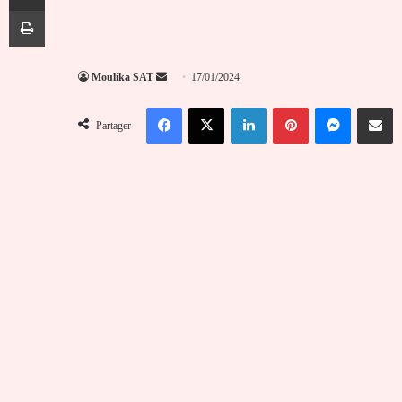
Imprimer
Envoyer
Moulika SAT
17/01/2024
un
Facebook
X
Linkedin
Pinterest
Messenger
Partag
courriel
Partager