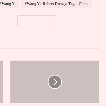
Wang Yi
Wang Yi; Robert Dussey; Togo; Chine
er
OTR
:
l'application
de
la
TVM
enfin
disponible
sur