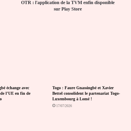
Play
OTR : l'application de la TVM enfin disponible
Store
sur Play Store
gbé échange avec
Togo : Faure Gnassingbé et Xavier
de l’UE en fin de
Bettel consolident le partenariat Togo-
o
Luxembourg à Lomé !
17/07/2026