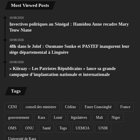
Most Viewed Posts
10/08/2026
Invectives politiques au Sénégal : Hamidou Anne recadre Mary
Teuw Niane
10/08/2026
48h dans le Jolof : Ousmane Sonko et PASTEF inaugurent leur
siège départemental à Linguère
10/08/2026
« Kiiraay – Les Patriotes Républicains » lance sa grande
campagne d’implantation nationale et internationale
Tags
CENI
conseil des ministres
Cédéao
Faure Gnassingbé
France
gouvernement
Kara
Lomé
législatives
Mali
Niger
OMS
ONU
Santé
Togo
UEMOA
UNIR
Université de Kara