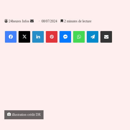
Envoyer
24heures Infos
08/07/2024
2 minutes de lecture
un
Facebook
X
Linkedin
Pinterest
Messenger
WhatsApp
Telegram
Partager par email
courriel
illustration crédit DR