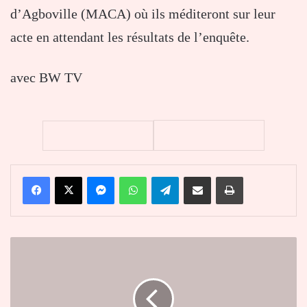
d’Agboville (MACA) où ils méditeront sur leur
acte en attendant les résultats de l’enquête.
avec BW TV
Facebook
X
Messenger
WhatsApp
Telegram
Partager par email
Imprimer
Kodjo
Adédzé
représente
le
Togo