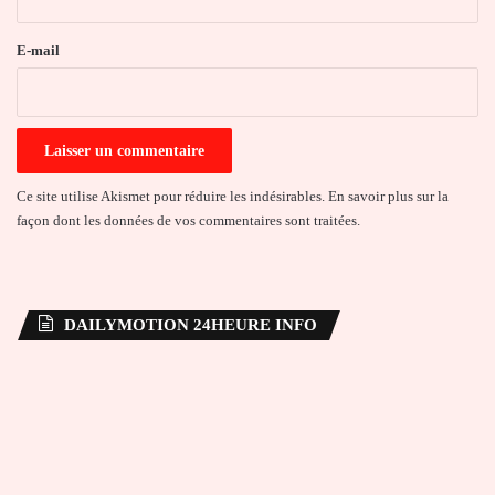
r
e
E-mail
*
Ce site utilise Akismet pour réduire les indésirables.
En savoir plus sur la
façon dont les données de vos commentaires sont traitées
.
DAILYMOTION 24HEURE INFO