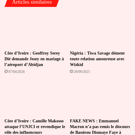
Articles similaires
international
contre
l'ancien
président
Côte d’Ivoire : Geoffroy Serey
Nigéria : Tiwa Savage dément
Dié demande Josey en mariage à
toute relation amoureuse avec
l’aéroport d’Abidjan
Wizkid
07/04/2026
29/09/2025
Côte d’Ivoire : Camille Makosso
FAKE NEWS : Emmanuel
attaque l’UNJCI et revendique le
Macron n’a pas remis le discours
rôle des influenceurs
de Bassirou Diomaye Faye à