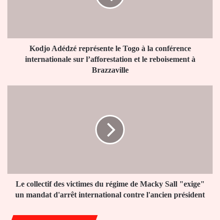
à
la
conférence
internationale
sur
Kodjo Adédzé représente le Togo à la conférence
l’afforestation
internationale sur l’afforestation et le reboisement à
et
Brazzaville
le
reboisement
Le
à
collectif
Brazzaville
des
victimes
du
régime
de
Macky
Sall
"exige"
Le collectif des victimes du régime de Macky Sall "exige"
un
un mandat d'arrêt international contre l'ancien président
mandat
d'arrêt