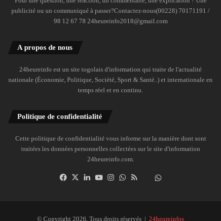
Pour une question, une réaction, un commentaire, une explication ? Une
publicité ou un communiqué à passer?Contactez-nous(00228) 70171191 /
98 12 67 78 24heureinfo2018@gmail.com
A propos de nous
24heureinfo est un site togolais d'information qui traite de l'actualité
nationale (Économie, Politique, Société, Sport & Santé..) et internationale en
temps réel et en continu.
Politique de confidentialité
Cette politique de confidentialité vous informe sur la manière dont sont
traitées les données personnelles collectées sur le site d'information
24heureinfo.com.
Facebook
X
Linkedin
YouTube
Instagram
WhatsApp
RSS
Dailymotion
Suivre
la
chaîne
24heureinfo
© Copyright 2026, Tous droits réservés |
24heureinfos