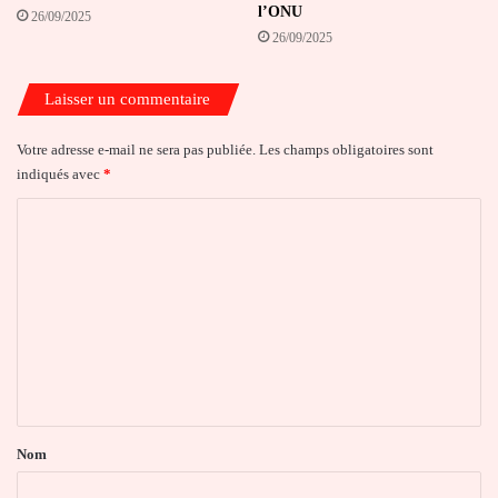
l’ONU
26/09/2025
26/09/2025
Laisser un commentaire
Votre adresse e-mail ne sera pas publiée.
Les champs obligatoires sont
indiqués avec
*
C
o
m
m
e
n
t
a
Nom
i