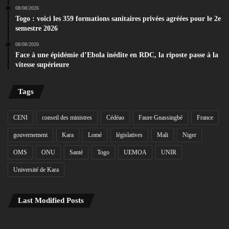
08/08/2026
Togo : voici les 359 formations sanitaires privées agréées pour le 2e
semestre 2026
08/08/2026
Face à une épidémie d’Ebola inédite en RDC, la riposte passe à la
vitesse supérieure
Tags
CENI
conseil des ministres
Cédéao
Faure Gnassingbé
France
gouvernement
Kara
Lomé
législatives
Mali
Niger
OMS
ONU
Santé
Togo
UEMOA
UNIR
Université de Kara
Last Modified Posts