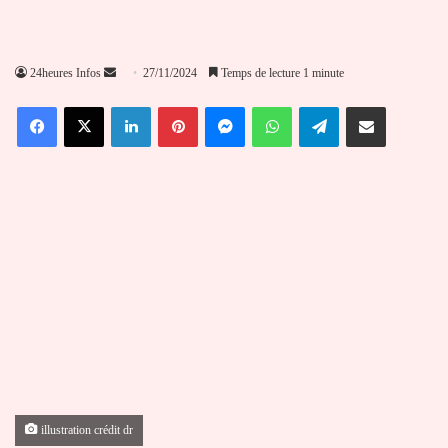
Envoyer
24heures Infos
27/11/2024
Temps de lecture 1 minute
un
Facebook
X
Linkedin
Pinterest
Messenger
WhatsApp
Telegram
Partager par email
courriel
illustration crédit dr