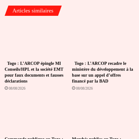
Enrique
Articles similaires
Togo : L’ARCOP épingle MI
Togo : L’ARCOP recadre le
Conseils/HPL et la société EMT
ministère du développement à la
pour faux documents et fausses
base sur un appel d’offres
déclarations
financé par la BAD
08/08/2026
08/08/2026