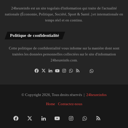
24heureinfo est un site togolais d'information qui traite de l'actualité
nationale (Économie, Politique, Société, Sport & Santé..) et internationale en
temps réel et en continu.
Politique de confidentialité
Cette politique de confidentialité vous informe sur la manière dont sont
traitées les données personnelles collectées sur le site d'information
24heureinfo.com.
Facebook
X
Linkedin
YouTube
Instagram
WhatsApp
RSS
Dailymotion
Suivre
la
chaîne
24heureinfo
© Copyright 2026, Tous droits réservés |
24heureinfos
sur
Home
Contactez-nous
WhatsApp
Facebook
X
Linkedin
YouTube
Instagram
WhatsApp
RSS
Dai