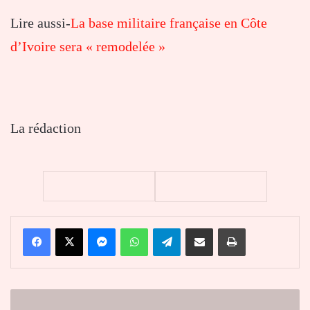
Lire aussi-
La base militaire française en Côte
d’Ivoire sera « remodelée »
La rédaction
Facebook
X
Messenger
WhatsApp
Telegram
Partager par email
Imprimer
Le