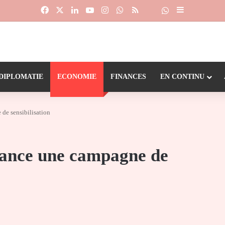
Facebook
X
Linkedin
YouTube
Instagram
WhatsApp
RSS
Suivre la chaîne
Dailymotion
Sidebar (barr
DIPLOMATIE
ECONOMIE
FINANCES
EN CONTINU
de sensibilisation
lance une campagne de