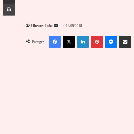
Imprimer
Envoyer
24heures Infos
14/09/2018
un
Facebook
X
Linkedin
Pinterest
Messenger
Partag
courriel
Partager