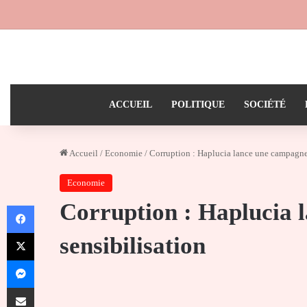
ACCUEIL
POLITIQUE
SOCIÉTÉ
Accueil
/
Economie
/
Corruption : Haplucia lance une campagne 
Economie
Corruption : Haplucia 
Facebook
X
sensibilisation
Messenger
Partager par email