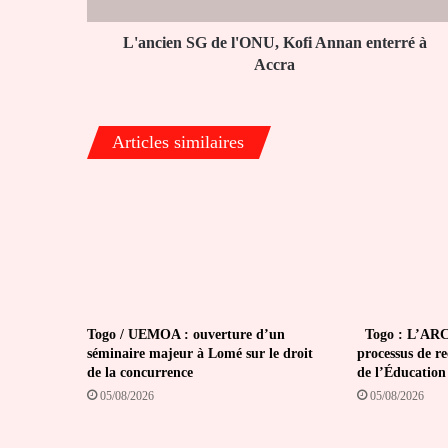
Accra
L'ancien SG de l'ONU, Kofi Annan enterré à
Accra
Articles similaires
Togo / UEMOA : ouverture d’un
Togo : L’ARC
séminaire majeur à Lomé sur le droit
processus de r
de la concurrence
de l’Éducation
05/08/2026
05/08/2026