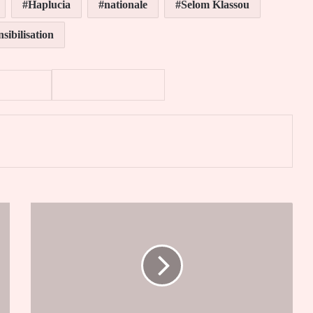
Haplucia
nationale
Selom Klassou
nsibilisation
er
UEMOA:
Décès
du
commissaire
Ibrahima
Dieme