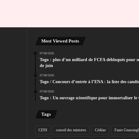
Most Viewed Posts
07/08/2026
Togo : plus d’un milliard de FCFA débloqués pour sec
de juin
07/08/2026
Togo / Concours d’entrée à l’ENA : la liste des candid
07/08/2026
Togo : Un ouvrage scientifique pour immortaliser le
Tags
CENI
conseil des ministres
Cédéao
Faure Gnassing