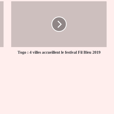
Togo
:
4
villes
accueillent
le
festival
Fil
Bleu
2019
Togo : 4 villes accueillent le festival Fil Bleu 2019