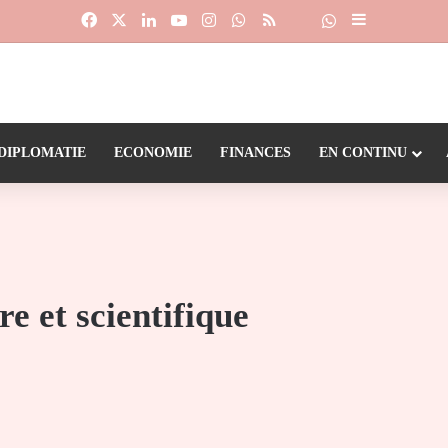
Facebook
X
Linkedin
YouTube
Instagram
WhatsApp
RSS
Suivre la chaîne
Dailymotion
Sidebar (barr
DIPLOMATIE
ECONOMIE
FINANCES
EN CONTINU
e et scientifique