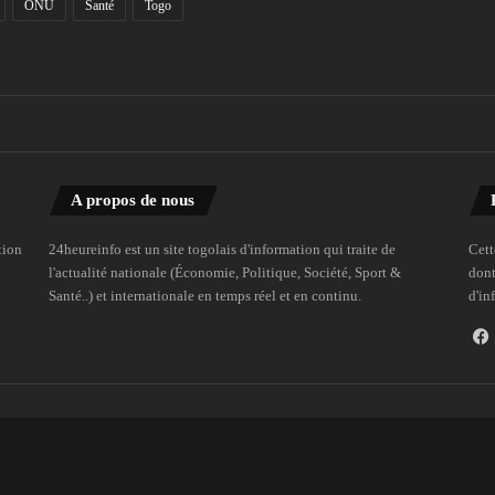
ONU
Santé
Togo
A propos de nous
tion
24heureinfo est un site togolais d'information qui traite de
Cett
l'actualité nationale (Économie, Politique, Société, Sport &
dont
Santé..) et internationale en temps réel et en continu.
d'in