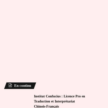
En continu
Institut Confucius : Licence Pro en
Traduction et Interprétariat
Chinois-Français