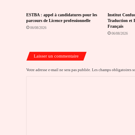
ESTBA : appel à candidatures pour les
Institut Confuc
parcours de Licence professionnelle
Traduction et 
Français
06/08/2026
06/08/2026
Laisser un commentaire
Votre adresse e-mail ne sera pas publiée.
Les champs obligatoires s
C
o
m
m
e
n
t