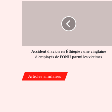
Accident
d'avion
en
Éthiopie
:
une
vingtaine
d'employés
de
l'ONU
Accident d'avion en Éthiopie : une vingtaine
parmi
d'employés de l'ONU parmi les victimes
les
victimes
Articles similaires