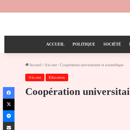
ACCUEIL
POLITIQUE
SOCIÉTÉ
Accueil
/
A la une
/
Coopération universitaire et scientifique
A la une
Education
Facebook
Coopération universitair
X
Messenger
Partager par email