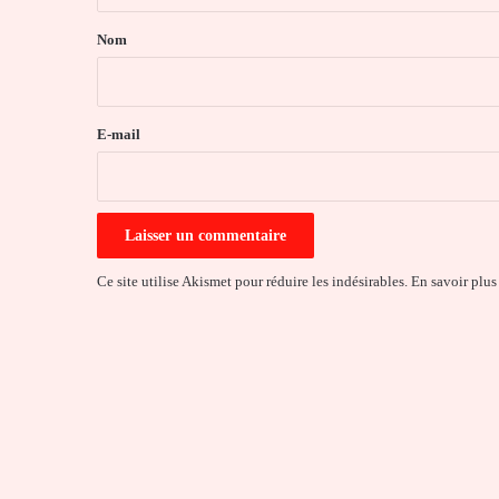
a
Nom
i
r
e
E-mail
*
Ce site utilise Akismet pour réduire les indésirables.
En savoir plus