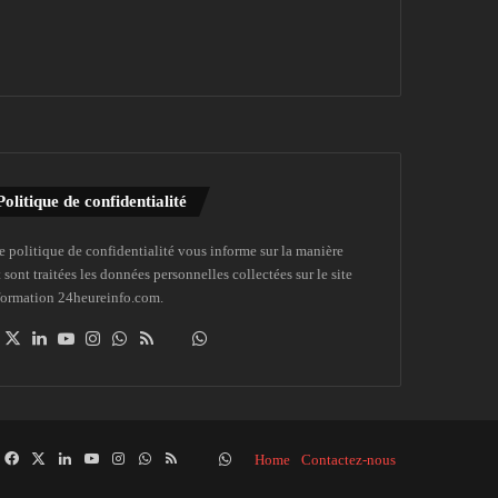
Politique de confidentialité
e politique de confidentialité vous informe sur la manière
 sont traitées les données personnelles collectées sur le site
formation 24heureinfo.com.
Facebook
X
Linkedin
YouTube
Instagram
WhatsApp
RSS
Dailymotion
Suivre
la
chaîne
24heureinfo
sur
Facebook
X
Linkedin
YouTube
Instagram
WhatsApp
RSS
Dailymotion
Suivre
Home
Contactez-nous
WhatsApp
la