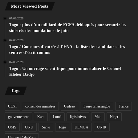
Most Viewed Posts
07/08/2026
Togo : plus d’un milliard de FCFA débloqués pour secourir les
sinistrés des inondations de juin
07/08/2026
Togo / Concours d’entrée à l’ENA : la liste des candidats et les
centres d’écrit connus
07/08/2026
Togo : Un ouvrage scientifique pour immortaliser le Colonel
Kléber Dadjo
Tags
CENI
conseil des ministres
Cédéao
Faure Gnassingbé
France
gouvernement
Kara
Lomé
législatives
Mali
Niger
OMS
ONU
Santé
Togo
UEMOA
UNIR
Université de Kara