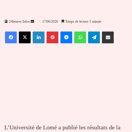
Envoyer
24heures Infos
17/06/2026
Temps de lecture 1 minute
un
Facebook
X
Linkedin
Pinterest
Messenger
WhatsApp
Telegram
Partager par email
courriel
L’Université de Lomé a publié les résultats de la