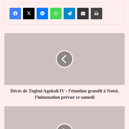
Facebook
X
Messenger
WhatsApp
Telegram
Partager par email
Imprimer
Décès
de
Togbui
Agokoli
IV
:
l’émotion
grandit
à
Notsè,
Décès de Togbui Agokoli IV : l’émotion grandit à Notsè,
l’inhumation
l’inhumation prévue ce samedi
prévue
ce
Université
samedi
de
Lomé
: