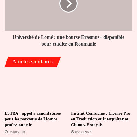
une
bourse
Erasmus+
disponible
pour
étudier
Université de Lomé : une bourse Erasmus+ disponible
en
pour étudier en Roumanie
Roumanie
Articles similaires
ESTBA : appel à candidatures
Institut Confucius : Licence Pro
pour les parcours de Licence
en Traduction et Interprétariat
professionnelle
Chinois-Français
06/08/2026
06/08/2026