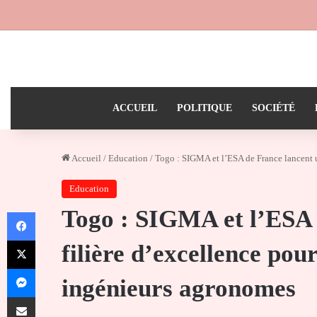
ACCUEIL
POLITIQUE
SOCIÉTÉ
Accueil
/
Education
/
Togo : SIGMA et l’ESA de France lancent u
Education
Togo : SIGMA et l’ESA 
Facebook
X
filière d’excellence pou
Messenger
ingénieurs agronomes
Partager par email