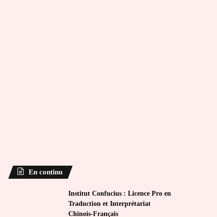
En continu
Institut Confucius : Licence Pro en
Traduction et Interprétariat
Chinois-Français