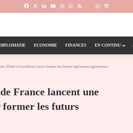
Facebook
X
Linkedin
YouTube
Instagram
WhatsApp
RSS
Suivre la chaîne
Dailymotion
Sidebar (barr
DIPLOMATIE
ECONOMIE
FINANCES
EN CONTINU
ne filière d’excellence pour former les futurs ingénieurs agronomes
de France lancent une
r former les futurs