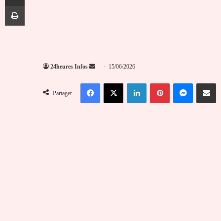
Imprimer
Envoyer
24heures Infos
15/06/2026
un
Facebook
X
Linkedin
Pinterest
Messenger
Partag
courriel
Partager