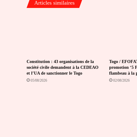
Articles similaires
battu
l’Afrique
»
Constitution : 43 organisations de la
Togo / EFOFAT
société civile demandent à la CEDEAO
promotion ‘5 Fé
et l’UA de sanctionner le Togo
flambeau à la 
05/08/2026
02/08/2026