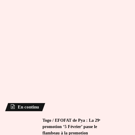
En continu
Togo / EFOFAT de Pya : La 29ᵉ
promotion ‘5 Février’ passe le
flambeau à la promotion