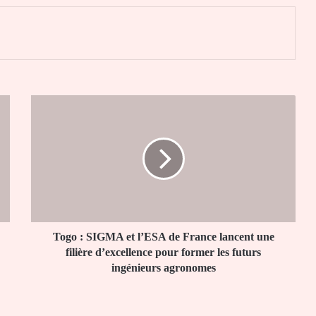
er
Togo
:
SIGMA
et
l’ESA
de
France
lancent
une
filière
Togo : SIGMA et l’ESA de France lancent une
d’excellence
filière d’excellence pour former les futurs
pour
ingénieurs agronomes
former
les
futurs