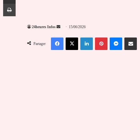
Imprimer
Envoyer
24heures Infos
15/06/2026
un
Facebook
X
Linkedin
Pinterest
Messenger
Partag
courriel
Partager