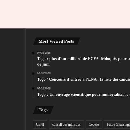
Most Viewed Posts
07/08/2026
Togo : plus d’un milliard de FCFA débloqués pour sec
de juin
07/08/2026
Togo / Concours d’entrée à l’ENA : la liste des candid
07/08/2026
Togo : Un ouvrage scientifique pour immortaliser le
Tags
CENI
conseil des ministres
Cédéao
Faure Gnassing