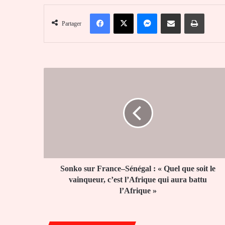
Facebook
X
Messenger
Partager par email
Imprim
Partager
Sonko
sur
France–
Sénégal
:
«
Quel
que
soit
le
Sonko sur France–Sénégal : « Quel que soit le
vainqueur,
vainqueur, c’est l’Afrique qui aura battu
c’est
l’Afrique »
l’Afrique
qui
aura