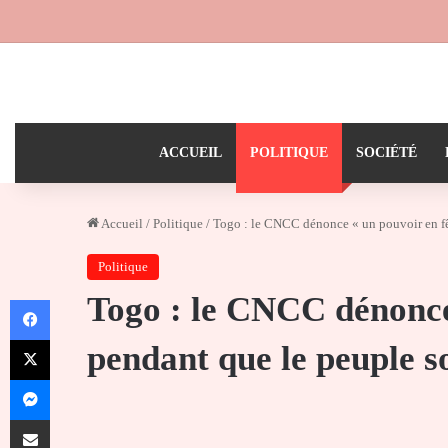
ACCUEIL
POLITIQUE
SOCIÉTÉ
Accueil
/
Politique
/
Togo : le CNCC dénonce « un pouvoir en fê
Politique
Togo : le CNCC dénonce
Facebook
X
pendant que le peuple s
Messenger
Partager par email