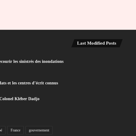
Last Modified Posts
ourir les sinistrés des inondations
ats et les centres d’écrit connus
 Colonel Kléber Dadjo
bé
France
gouvernement