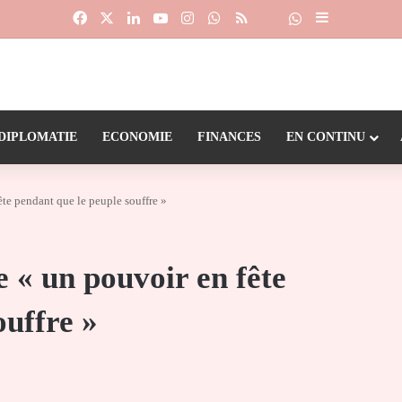
Facebook
X
Linkedin
YouTube
Instagram
WhatsApp
RSS
Suivre la chaîne
Dailymotion
Sidebar (barr
DIPLOMATIE
ECONOMIE
FINANCES
EN CONTINU
te pendant que le peuple souffre »
 « un pouvoir en fête
ouffre »