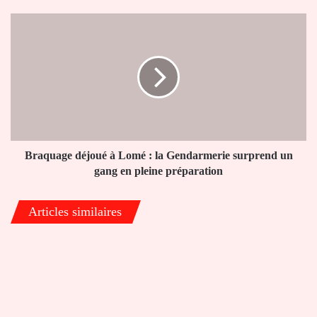
affaire
de
Braquage
menaces
déjoué
présumées
à
Lomé
:
la
Gendarmerie
surprend
un
gang
Braquage déjoué à Lomé : la Gendarmerie surprend un
en
gang en pleine préparation
pleine
préparation
Articles similaires