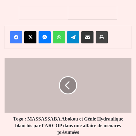
Facebook
X
Messenger
WhatsApp
Telegram
Partager par email
Imprimer
Togo
:
MASSASSABA
Abokou
et
Génie
Hydraulique
blanchis
par
l’ARCOP
Togo : MASSASSABA Abokou et Génie Hydraulique
dans
blanchis par l’ARCOP dans une affaire de menaces
une
présumées