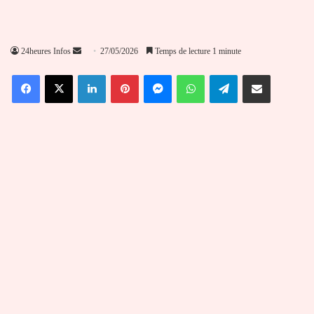
Envoyer
24heures Infos
27/05/2026
Temps de lecture 1 minute
un
Facebook
X
Linkedin
Pinterest
Messenger
WhatsApp
Telegram
Partager par email
courriel