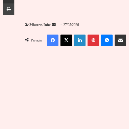
Imprimer
Envoyer
24heures Infos
27/05/2026
un
Facebook
X
Linkedin
Pinterest
Messenger
Partag
courriel
Partager