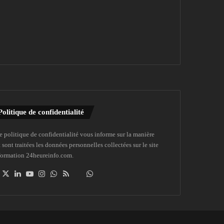
Politique de confidentialité
e politique de confidentialité vous informe sur la manière
 sont traitées les données personnelles collectées sur le site
formation 24heureinfo.com.
Facebook
X
Linkedin
YouTube
Instagram
WhatsApp
RSS
Dailymotion
Suivre
la
chaîne
24heureinfo
sur