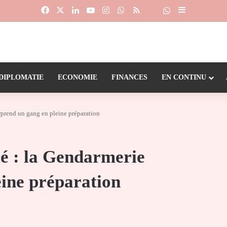
Facebook
X
Linkedin
YouTube
Instagram
WhatsApp
RSS
Suivre la chaîne
Dailymotion
Sidebar (barr
DIPLOMATIE
ECONOMIE
FINANCES
EN CONTINU
prend un gang en pleine préparation
é : la Gendarmerie
eine préparation