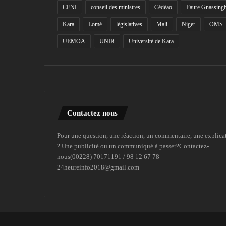
CENI
conseil des ministres
Cédéao
Faure Gnassing
Kara
Lomé
législatives
Mali
Niger
OMS
UEMOA
UNIR
Université de Kara
Contactez nous
Pour une question, une réaction, un commentaire, une explica
? Une publicité ou un communiqué à passer?Contactez-
nous(00228) 70171191 / 98 12 67 78
24heureinfo2018@gmail.com