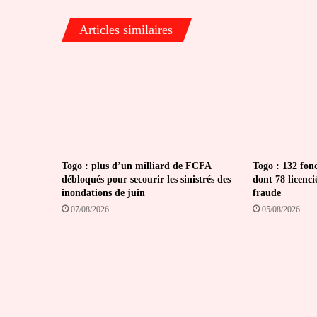
TV
Articles similaires
Togo : plus d’un milliard de FCFA
Togo : 132 fon
débloqués pour secourir les sinistrés des
dont 78 licenci
inondations de juin
fraude
07/08/2026
05/08/2026