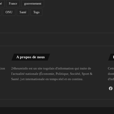
bé
France
gouvernement
ONU
Santé
Togo
A propos de nous
tion
24heureinfo est un site togolais d'information qui traite de
Cett
l'actualité nationale (Économie, Politique, Société, Sport &
dont
Santé..) et internationale en temps réel et en continu.
d'in