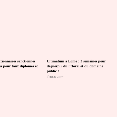
l’avenir
ctionnaires sanctionnés
Ultimatum à Lomé : 3 semaines pour
és pour faux diplômes et
déguerpir du littoral et du domaine
public !
01/08/2026