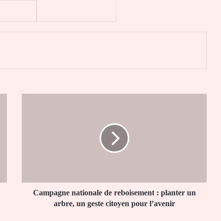
er
Campagne
nationale
de
reboisement
:
planter
un
arbre,
un
geste
Campagne nationale de reboisement : planter un
citoyen
arbre, un geste citoyen pour l’avenir
pour