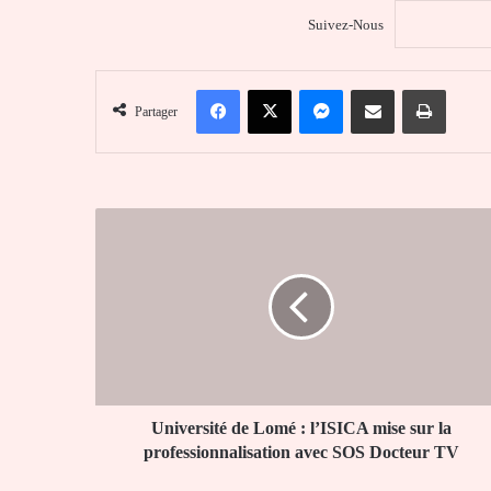
Suivez-Nous
Facebook
X
Messenger
Partager par email
Imprim
Partager
Université
de
Lomé
:
l’ISICA
mise
sur
la
professionnalisation
avec
Université de Lomé : l’ISICA mise sur la
SOS
professionnalisation avec SOS Docteur TV
Docteur