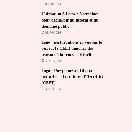
05/08/2026
Ultimatum à Lomé : 3 semaines
pour déguerpir du littoral et du
domaine public !
01/08/2026
Togo : perturbations en vue sur le
réseau, la CEET annonce des
travaux à la centrale Kékéli
30/07/2026
Togo : Une panne au Ghana
perturbe la fourniture d’électricité
(CEET)
30/07/2026