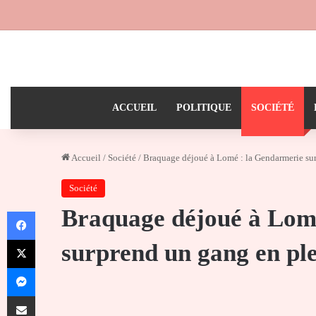
ACCUEIL
POLITIQUE
SOCIÉTÉ
Accueil
/
Société
/
Braquage déjoué à Lomé : la Gendarmerie sur
Société
Braquage déjoué à Lom
Facebook
X
surprend un gang en pl
Messenger
Partager par email