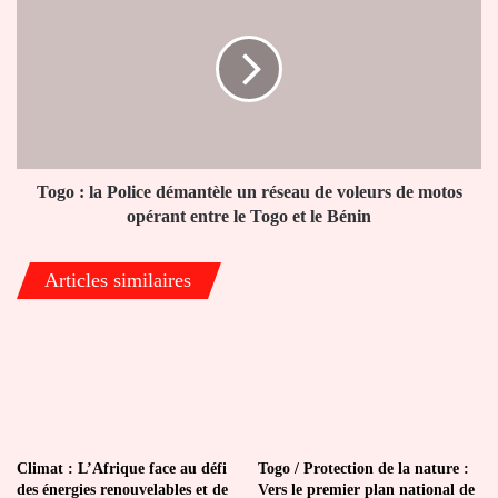
:
la
Police
démantèle
un
réseau
de
voleurs
de
Togo : la Police démantèle un réseau de voleurs de motos
motos
opérant entre le Togo et le Bénin
opérant
entre
Articles similaires
le
Togo
et
le
Bénin
Climat : L’Afrique face au défi
Togo / Protection de la nature :
des énergies renouvelables et de
Vers le premier plan national de