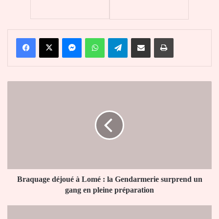
Facebook
X
Messenger
WhatsApp
Telegram
Partager par email
Imprimer
Braquage
déjoué
à
Lomé
:
la
Gendarmerie
surprend
un
gang
Braquage déjoué à Lomé : la Gendarmerie surprend un
en
gang en pleine préparation
pleine
préparation
Togo