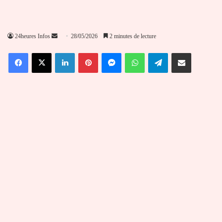
Envoyer
24heures Infos
28/05/2026
2 minutes de lecture
un
Facebook
X
Linkedin
Pinterest
Messenger
WhatsApp
Telegram
Partager par email
courriel