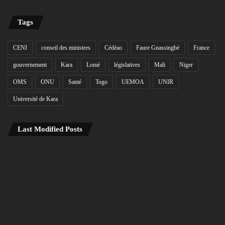
Tags
CENI
conseil des ministres
Cédéao
Faure Gnassingbé
France
gouvernement
Kara
Lomé
législatives
Mali
Niger
OMS
ONU
Santé
Togo
UEMOA
UNIR
Université de Kara
Last Modified Posts