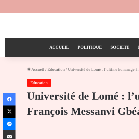
ACCUEIL
POLITIQUE
SOCIÉTÉ
Accueil
/
Education
/
Université de Lomé : l’ultime hommage à 
Education
Université de Lomé : l
Facebook
X
François Messanvi Gbé
Messenger
Partager par email