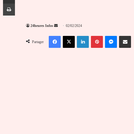
Imprimer
Envoyer
24heures Infos
02/02/2024
un
Facebook
X
Linkedin
Pinterest
Messenger
Partag
courriel
Partager