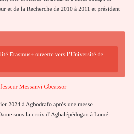
ur et de la Recherche de 2010 à 2011 et président
lité Erasmus+ ouverte vers l’Université de
sseur Messanvi Gbeassor
rier 2024 à Agbodrafo après une messe
-Dame sous la croix d’Agbalépédogan à Lomé.