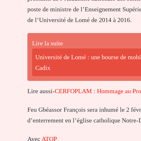
poste de ministre de l’Enseignement Supérie
de l’Université de Lomé de 2014 à 2016.
Lire la suite
Université de Lomé : une bourse de mobi
Cadix
Lire aussi-
CERFOPLAM : Hommage au Profe
Feu Gbéassor François sera inhumé le 2 fév
d’enterrement en l’église catholique Notre
Avec
ATOP