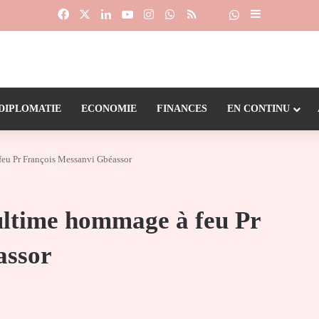
Facebook
X
Linkedin
YouTube
Instagram
WhatsApp
RSS
Suivre la chaîne
Dailymotion
Sidebar (barr
DIPLOMATIE
ECONOMIE
FINANCES
EN CONTINU
feu Pr François Messanvi Gbéassor
’ultime hommage à feu Pr
assor