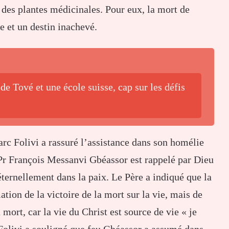
e des plantes médicinales. Pour eux, la mort de
e et un destin inachevé.
de Tové et une école suisse, cap sur les défis
arc Folivi a rassuré l’assistance dans son homélie
u Pr François Messanvi Gbéassor est rappelé par Dieu
ternellement dans la paix. Le Père a indiqué que la
ation de la victoire de la mort sur la vie, mais de
 mort, car la vie du Christ est source de vie « je
e Folivi a souligné que feu Gbéassor a assumé dans