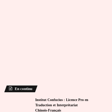
En continu
Institut Confucius : Licence Pro en
Traduction et Interprétariat
Chinois-Français