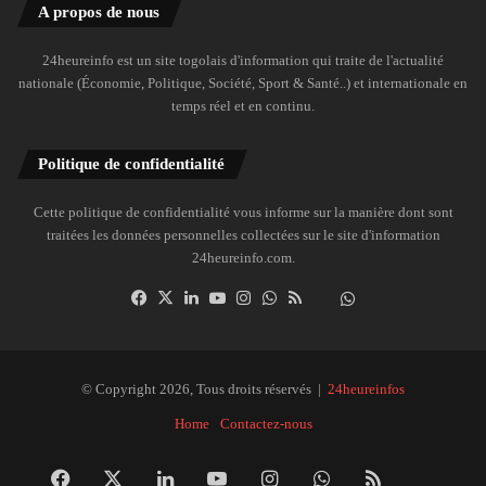
A propos de nous
24heureinfo est un site togolais d'information qui traite de l'actualité
nationale (Économie, Politique, Société, Sport & Santé..) et internationale en
temps réel et en continu.
Politique de confidentialité
Cette politique de confidentialité vous informe sur la manière dont sont
traitées les données personnelles collectées sur le site d'information
24heureinfo.com.
Facebook
X
Linkedin
YouTube
Instagram
WhatsApp
RSS
Dailymotion
Suivre
la
chaîne
24heureinfo
© Copyright 2026, Tous droits réservés |
24heureinfos
sur
Home
Contactez-nous
WhatsApp
Facebook
X
Linkedin
YouTube
Instagram
WhatsApp
RSS
Dai