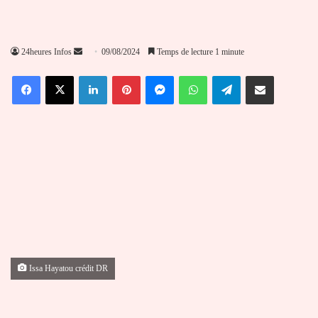
Envoyer
24heures Infos
09/08/2024
Temps de lecture 1 minute
un
Facebook
X
Linkedin
Pinterest
Messenger
WhatsApp
Telegram
Partager par email
courriel
Issa Hayatou crédit DR