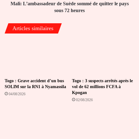
sous
Mali: L’ambassadeur de Suède sommé de quitter le pays
72
sous 72 heures
heures
Articles similaires
Togo : Grave accident d’un bus
Togo : 3 suspects arrêtés après le
SOLIM sur la RN1 à Nyamassila
vol de 62 millions FCFA à
Kpogan
04/08/2026
02/08/2026