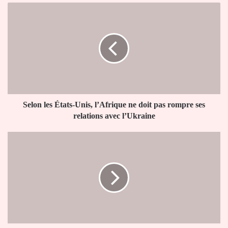
Selon
les
États-
Unis,
l’Afrique
ne
doit
pas
rompre
ses
Selon les États-Unis, l’Afrique ne doit pas rompre ses
relations
relations avec l’Ukraine
avec
l’Ukraine
Mali:
L’ambassadeur
de
Suède
sommé
de
quitter
le
pays