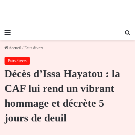
Menu
Re
Accueil
/
Faits divers
Faits divers
Décès d’Issa Hayatou : la
CAF lui rend un vibrant
hommage et décrète 5
jours de deuil