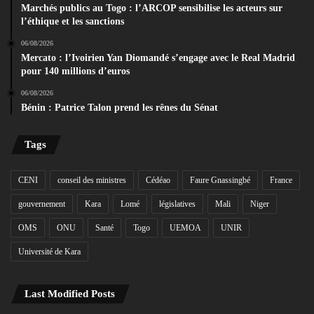
Marchés publics au Togo : l’ARCOP sensibilise les acteurs sur
l’éthique et les sanctions
06/08/2026
Mercato : l’Ivoirien Yan Diomandé s’engage avec le Real Madrid
pour 140 millions d’euros
06/08/2026
Bénin : Patrice Talon prend les rênes du Sénat
Tags
CENI
conseil des ministres
Cédéao
Faure Gnassingbé
France
gouvernement
Kara
Lomé
législatives
Mali
Niger
OMS
ONU
Santé
Togo
UEMOA
UNIR
Université de Kara
Last Modified Posts