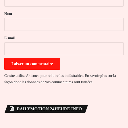
t
a
Nom
i
r
e
E-mail
*
Ce site utilise Akismet pour réduire les indésirables.
En savoir plus sur la
façon dont les données de vos commentaires sont traitées
.
DAILYMOTION 24HEURE INFO