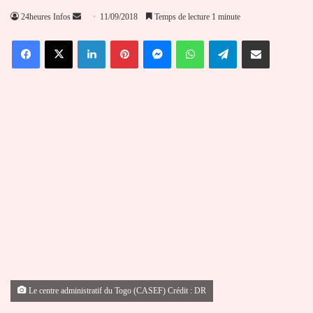
Envoyer
24heures Infos
11/09/2018
Temps de lecture 1 minute
un
Facebook
X
Linkedin
Pinterest
Messenger
WhatsApp
Telegram
Partager par email
courriel
Le centre administratif du Togo (CASEF) Crédit : DR