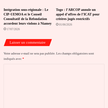
Intégration sous-régionale : Le
Togo : l’ARCOP annule un
CIP-UEMOA et le Conseil
appel d’offres de l’ICAT pour
Consultatif de la Refondation
critères jugés restrictifs
accordent leurs violons à Niamey
01/06/2026
17/07/2026
Laisser un commentaire
Votre adresse e-mail ne sera pas publiée.
Les champs obligatoires sont
indiqués avec
*
C
o
m
m
e
n