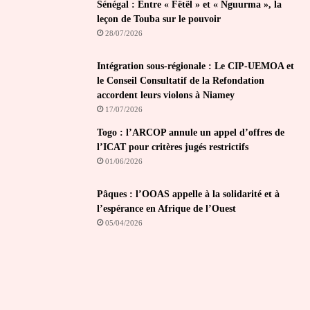
Sénégal : Entre « Fëtël » et « Nguurma », la
leçon de Touba sur le pouvoir
28/07/2026
Intégration sous-régionale : Le CIP-UEMOA et
le Conseil Consultatif de la Refondation
accordent leurs violons à Niamey
17/07/2026
Togo : l’ARCOP annule un appel d’offres de
l’ICAT pour critères jugés restrictifs
01/06/2026
Pâques : l’OOAS appelle à la solidarité et à
l’espérance en Afrique de l’Ouest
05/04/2026