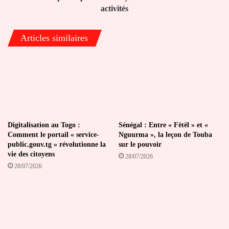
activités
activités
Articles similaires
Digitalisation au Togo :
Sénégal : Entre « Fëtël » et «
Comment le portail « service-
Nguurma », la leçon de Touba
public.gouv.tg » révolutionne la
sur le pouvoir
vie des citoyens
28/07/2026
28/07/2026