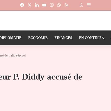
Facebook
X
Linkedin
YouTube
Instagram
WhatsApp
RSS
Suivre la chaîne
Dailymotion
Sidebar (barr
DIPLOMATIE
ECONOMIE
FINANCES
EN CONTINU
usé de trafic s&xuel
eur P. Diddy accusé de