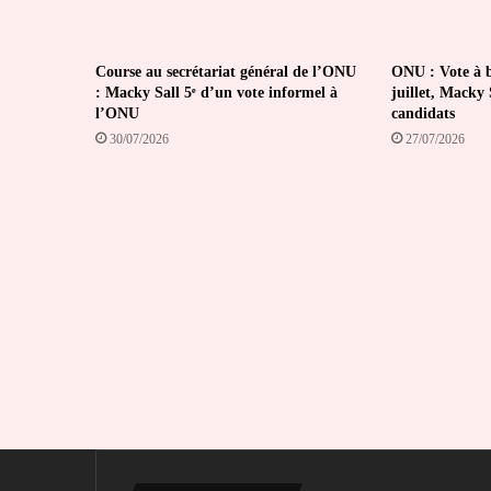
Course au secrétariat général de l’ONU
ONU : Vote à bu
: Macky Sall 5ᵉ d’un vote informel à
juillet, Macky S
l’ONU
candidats
30/07/2026
27/07/2026