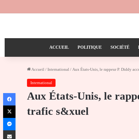
ACCUEIL
POLITIQUE
SOCIÉTÉ
Accueil
/
International
/
Aux États-Unis, le rappeur P. Diddy acc
International
Aux États-Unis, le rapp
Facebook
X
trafic s&xuel
Messenger
Partager par email