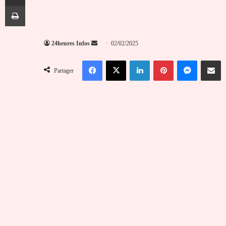
Imprimer
Envoyer
24heures Infos
02/02/2025
un
Facebook
X
Linkedin
Pinterest
Messenger
Partag
courriel
Partager