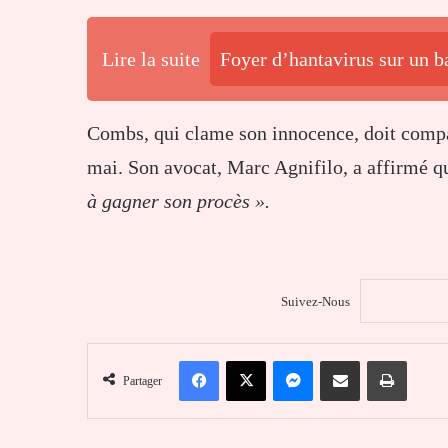
Lire la suite
Foyer d’hantavirus sur un b
Combs, qui clame son innocence, doit compar
mai. Son avocat, Marc Agnifilo, a affirmé qu
à gagner son procès ».
Suivez-Nous
Facebook
X
Messenger
Partager par email
Imprim
Partager