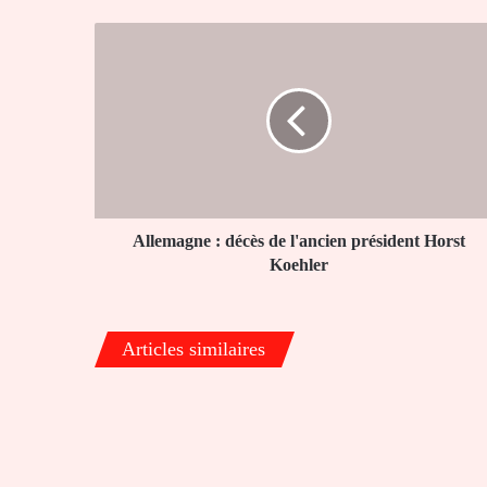
Allemagne
:
décès
de
l'ancien
président
Horst
Koehler
Allemagne : décès de l'ancien président Horst
Koehler
Articles similaires