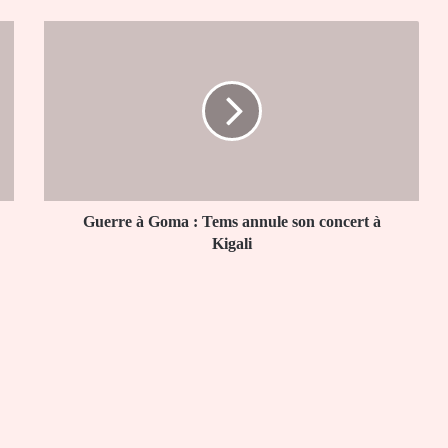
Guerre
à
Goma
:
Tems
annule
son
concert
à
Kigali
Guerre à Goma : Tems annule son concert à
Kigali