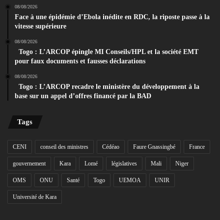
08/08/2026
Face à une épidémie d’Ebola inédite en RDC, la riposte passe à la
vitesse supérieure
08/08/2026
Togo : L’ARCOP épingle MI Conseils/HPL et la société EMT
pour faux documents et fausses déclarations
08/08/2026
Togo : L’ARCOP recadre le ministère du développement à la
base sur un appel d’offres financé par la BAD
Tags
CENI
conseil des ministres
Cédéao
Faure Gnassingbé
France
gouvernement
Kara
Lomé
législatives
Mali
Niger
OMS
ONU
Santé
Togo
UEMOA
UNIR
Université de Kara