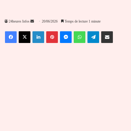
Envoyer
24heures Infos
20/06/2026
Temps de lecture 1 minute
un
Facebook
X
Linkedin
Pinterest
Messenger
WhatsApp
Telegram
Partager par email
courriel