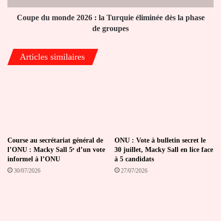
dès
la
Coupe du monde 2026 : la Turquie éliminée dès la phase
phase
de groupes
de
groupes
Articles similaires
Course au secrétariat général de
ONU : Vote à bulletin secret le
l’ONU : Macky Sall 5ᵉ d’un vote
30 juillet, Macky Sall en lice face
informel à l’ONU
à 5 candidats
30/07/2026
27/07/2026