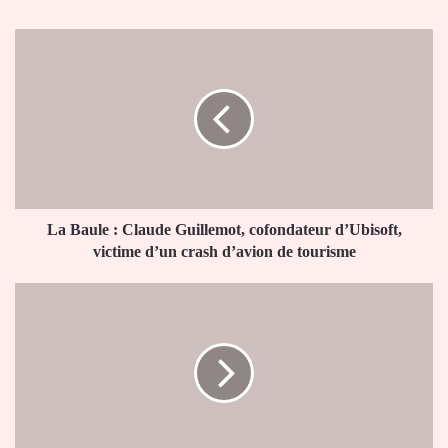
La
Baule
:
Claude
Guillemot,
cofondateur
d’Ubisoft,
victime
d’un
crash
La Baule : Claude Guillemot, cofondateur d’Ubisoft,
d’avion
victime d’un crash d’avion de tourisme
de
tourisme
Coupe
du
monde
2026
:
la
Turquie
éliminée