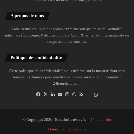
A propos de nous
24heureinfo est un site togolais d'information qui traite de l'actualité
nationale (Économie, Politique, Société, Sport & Santé..) et internationale en
temps réel et en continu.
Politique de confidentialité
Cette politique de confidentialité vous informe sur la manière dont sont
traitées les données personnelles collectées sur le site d'information
24heureinfo.com.
Facebook
X
Linkedin
YouTube
Instagram
WhatsApp
RSS
Dailymotion
Suivre
la
chaîne
24heureinfo
© Copyright 2026, Tous droits réservés |
24heureinfos
sur
Home
Contactez-nous
WhatsApp