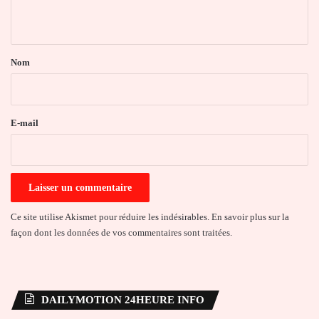
n
t
a
Nom
i
r
e
E-mail
*
Ce site utilise Akismet pour réduire les indésirables.
En savoir plus sur la
façon dont les données de vos commentaires sont traitées
.
DAILYMOTION 24HEURE INFO