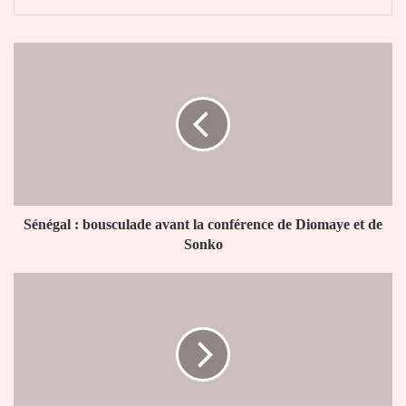
Sénégal
:
bousculade
avant
la
conférence
de
Diomaye
et
de
Sénégal : bousculade avant la conférence de Diomaye et de
Sonko
Sonko
13e
jeux
africains
à
Accra
:
des