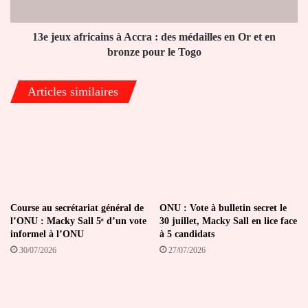
médailles
en
Or
13e jeux africains à Accra : des médailles en Or et en
et
bronze pour le Togo
en
bronze
Articles similaires
pour
le
Togo
Course au secrétariat général de
ONU : Vote à bulletin secret le
l’ONU : Macky Sall 5ᵉ d’un vote
30 juillet, Macky Sall en lice face
informel à l’ONU
à 5 candidats
30/07/2026
27/07/2026