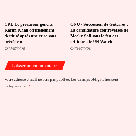
CPI: Le procureur général
ONU / Succession de Guterres :
Karim Khan officiellement
La candidature controversée de
destitué après une crise sans
Macky Sall sous le feu des
précédent
critiques de UN Watch
25/07/2026
23/07/2026
Laisser un commentaire
Votre adresse e-mail ne sera pas publiée.
Les champs obligatoires sont
indiqués avec
*
C
o
m
m
e