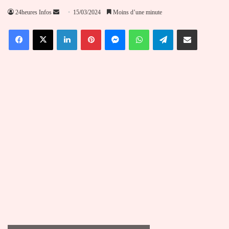
Envoyer
24heures Infos
15/03/2024
Moins d’une minute
un
Facebook
X
Linkedin
Pinterest
Messenger
WhatsApp
Telegram
Partager par email
courriel