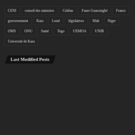
CENI
conseil des ministres
Cédéao
Faure Gnassingbé
France
gouvernement
Kara
Lomé
législatives
Mali
Niger
OMS
ONU
Santé
Togo
UEMOA
UNIR
Université de Kara
Last Modified Posts