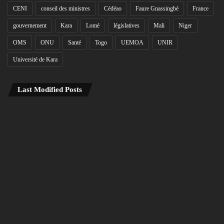
CENI
conseil des ministres
Cédéao
Faure Gnassingbé
France
gouvernement
Kara
Lomé
législatives
Mali
Niger
OMS
ONU
Santé
Togo
UEMOA
UNIR
Université de Kara
Last Modified Posts