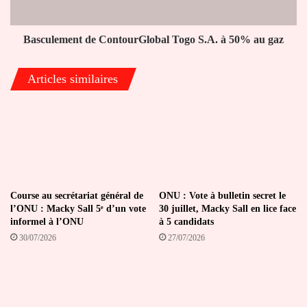
au
gaz
Basculement de ContourGlobal Togo S.A. à 50% au gaz
Articles similaires
Course au secrétariat général de
ONU : Vote à bulletin secret le
l’ONU : Macky Sall 5ᵉ d’un vote
30 juillet, Macky Sall en lice face
informel à l’ONU
à 5 candidats
30/07/2026
27/07/2026