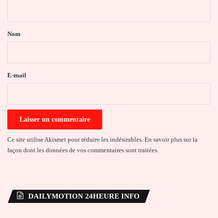
n
t
a
Nom
i
r
e
E-mail
*
Ce site utilise Akismet pour réduire les indésirables.
En savoir plus sur la
façon dont les données de vos commentaires sont traitées
.
DAILYMOTION 24HEURE INFO