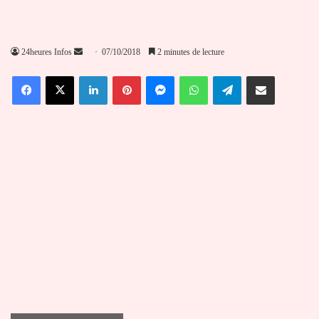
Envoyer
24heures Infos
07/10/2018
2 minutes de lecture
un
Facebook
X
Linkedin
Pinterest
Messenger
WhatsApp
Telegram
Partager par email
courriel