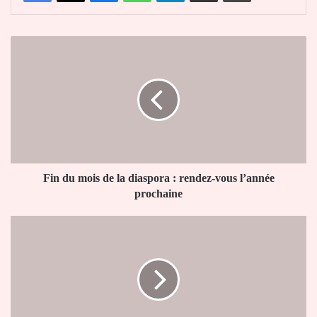
Fin
du
mois
de
la
diaspora
:
rendez-
vous
l’année
Fin du mois de la diaspora : rendez-vous l’année
prochaine
prochaine
Basculement
de
ContourGlobal
Togo
S.A.
à
50%