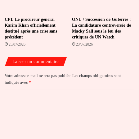
CPI: Le procureur général
ONU / Succession de Guterres :
Karim Khan officiellement
La candidature controversée de
destitué après une crise sans
Macky Sall sous le feu des
précédent
critiques de UN Watch
25/07/2026
23/07/2026
Laisser un commentaire
Votre adresse e-mail ne sera pas publiée.
Les champs obligatoires sont
indiqués avec
*
C
o
m
m
e