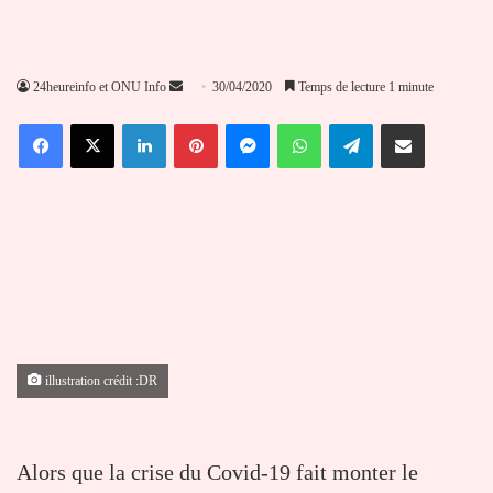
Envoyer
24heureinfo et ONU Info
30/04/2020
Temps de lecture 1 minute
un
Facebook
X
Linkedin
Pinterest
Messenger
WhatsApp
Telegram
Partager par email
courriel
illustration crédit :DR
Alors que la crise du Covid-19 fait monter le