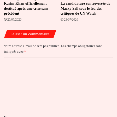
Karim Khan officiellement
La candidature controversée de
destitué après une crise sans
Macky Sall sous le feu des
précédent
critiques de UN Watch
25/07/2026
23/07/2026
Laisser un commentaire
Votre adresse e-mail ne sera pas publiée.
Les champs obligatoires sont
indiqués avec
*
C
o
m
m
e
n
t
a