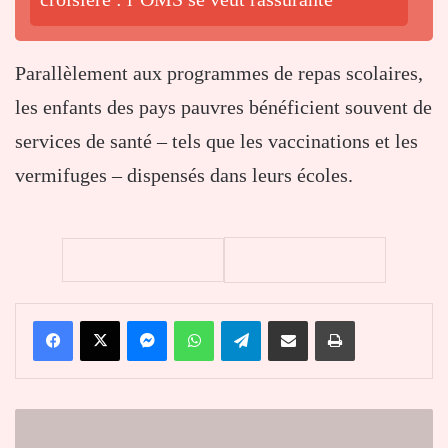
Parallèlement aux programmes de repas scolaires,
les enfants des pays pauvres bénéficient souvent de
services de santé – tels que les vaccinations et les
vermifuges – dispensés dans leurs écoles.
Facebook
X
Messenger
WhatsApp
Telegram
Partager par email
Imprimer
Togo
: