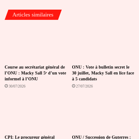
ce
jeudi
Articles similaires
Course au secrétariat général de
ONU : Vote à bulletin secret le
l’ONU : Macky Sall 5ᵉ d’un vote
30 juillet, Macky Sall en lice face
informel à l’ONU
à 5 candidats
30/07/2026
27/07/2026
CPI: Le procureur général
ONU / Succession de Guterres :