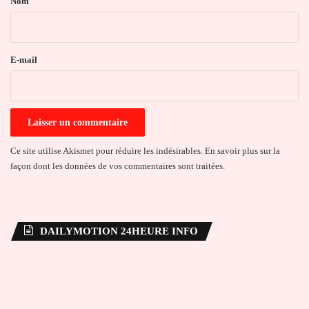
Nom
i
r
e
E-mail
*
Ce site utilise Akismet pour réduire les indésirables.
En savoir plus sur la
façon dont les données de vos commentaires sont traitées
.
DAILYMOTION 24HEURE INFO