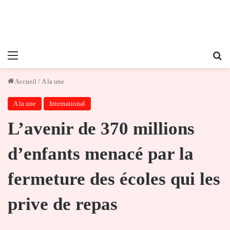
Menu
Re
Accueil
/
A la une
A la une
International
L’avenir de 370 millions
d’enfants menacé par la
fermeture des écoles qui les
prive de repas