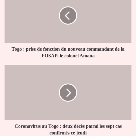
prise
de
fonction
du
nouveau
commandant
de
la
Togo : prise de fonction du nouveau commandant de la
FOSAP,
FOSAP, le colonel Amana
le
colonel
Coronavirus
Amana
au
Togo
:
deux
décès
parmi
les
sept
cas
Coronavirus au Togo : deux décès parmi les sept cas
confirmés
confirmés ce jeudi