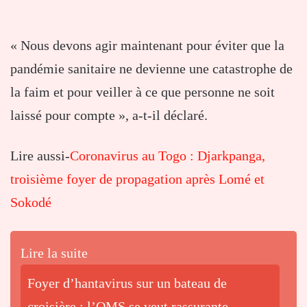
« Nous devons agir maintenant pour éviter que la
pandémie sanitaire ne devienne une catastrophe de
la faim et pour veiller à ce que personne ne soit
laissé pour compte », a-t-il déclaré.
Lire aussi-
Coronavirus au Togo : Djarkpanga,
troisième foyer de propagation après Lomé et
Sokodé
Lire la suite
Foyer d’hantavirus sur un bateau de
croisière : l’OMS se veut rassurante