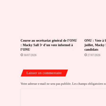
Course au secrétariat général de l’ONU
ONU : Vote à bu
: Macky Sall 5ᵉ d’un vote informel à
juillet, Macky S
l’ONU
candidats
30/07/2026
27/07/2026
Laisser un commentaire
Votre adresse e-mail ne sera pas publiée.
Les champs obligatoires s
C
o