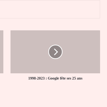
er
1998-
2023
:
Google
fête
ses
25
ans
1998-2023 : Google fête ses 25 ans