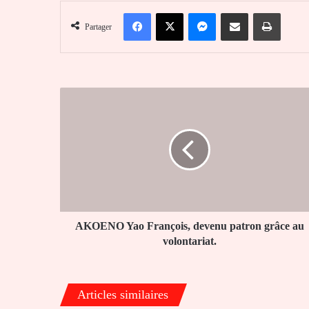
Facebook
X
Messenger
Partager par email
Imprim
Partager
AKOENO
Yao
François,
devenu
patron
grâce
au
volontariat.
AKOENO Yao François, devenu patron grâce au
volontariat.
Articles similaires