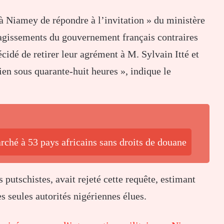
à Niamey de répondre à l’invitation » du ministère
s agissements du gouvernement français contraires
écidé de retirer leur agrément à M. Sylvain Itté et
rien sous quarante-huit heures », indique le
ché à 53 pays africains sans droits de douane
 putschistes, avait rejeté cette requête, estimant
 seules autorités nigériennes élues.