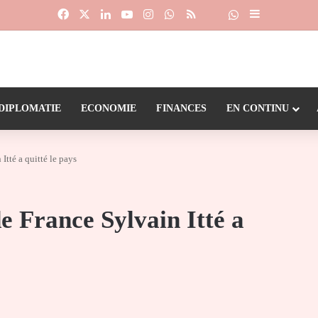
Facebook
X
Linkedin
YouTube
Instagram
WhatsApp
RSS
Suivre la chaîne
Dailymotion
Sidebar (barr
DIPLOMATIE
ECONOMIE
FINANCES
EN CONTINU
Itté a quitté le pays
e France Sylvain Itté a