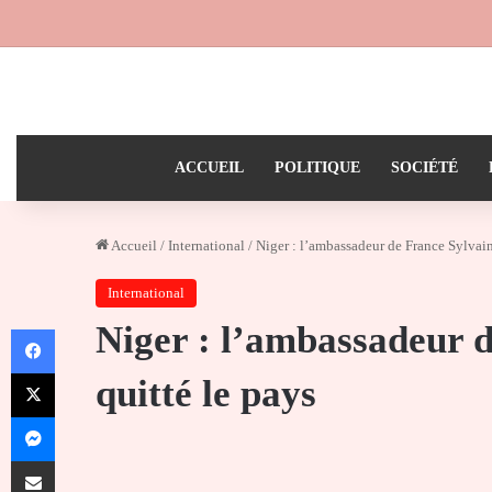
ACCUEIL
POLITIQUE
SOCIÉTÉ
Accueil
/
International
/
Niger : l’ambassadeur de France Sylvain 
International
Niger : l’ambassadeur d
Facebook
X
quitté le pays
Messenger
Partager par email