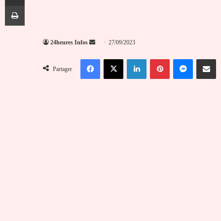
Imprimer
Envoyer
24heures Infos
27/09/2023
un
Facebook
X
Linkedin
Pinterest
Messenger
Partag
courriel
Partager