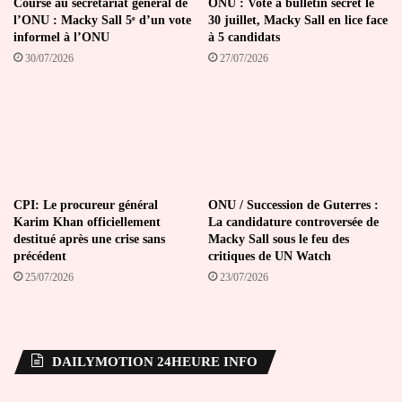
Course au secrétariat général de
ONU : Vote à bulletin secret le
l’ONU : Macky Sall 5ᵉ d’un vote
30 juillet, Macky Sall en lice face
informel à l’ONU
à 5 candidats
30/07/2026
27/07/2026
CPI: Le procureur général
ONU / Succession de Guterres :
Karim Khan officiellement
La candidature controversée de
destitué après une crise sans
Macky Sall sous le feu des
précédent
critiques de UN Watch
25/07/2026
23/07/2026
DAILYMOTION 24HEURE INFO