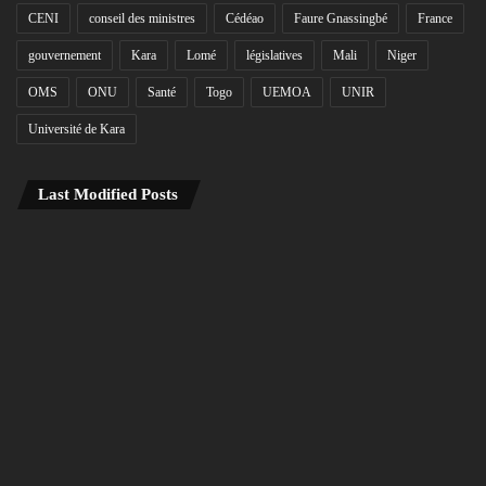
CENI
conseil des ministres
Cédéao
Faure Gnassingbé
France
gouvernement
Kara
Lomé
législatives
Mali
Niger
OMS
ONU
Santé
Togo
UEMOA
UNIR
Université de Kara
Last Modified Posts