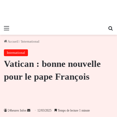
Menu
Re
Accueil
/
International
International
Vatican : bonne nouvelle
pour le pape François
Envoyer
24heures Infos
12/03/2025
Temps de lecture 1 minute
un