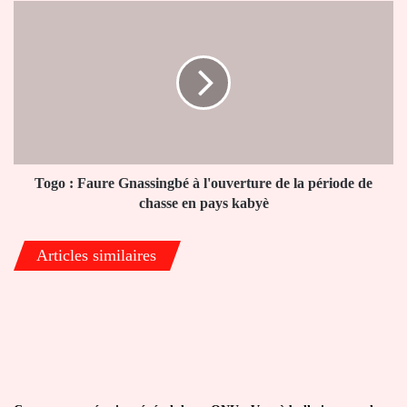
Togo
:
Faure
Gnassingbé
à
l'ouverture
de
la
période
de
Togo : Faure Gnassingbé à l'ouverture de la période de
chasse
chasse en pays kabyè
en
pays
Articles similaires
kabyè