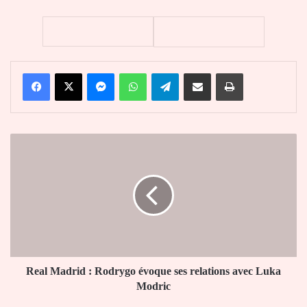
Facebook
X
Messenger
WhatsApp
Telegram
Partager par email
Imprimer
Real
Madrid
:
Rodrygo
évoque
ses
relations
avec
Luka
Modric
Real Madrid : Rodrygo évoque ses relations avec Luka
Modric