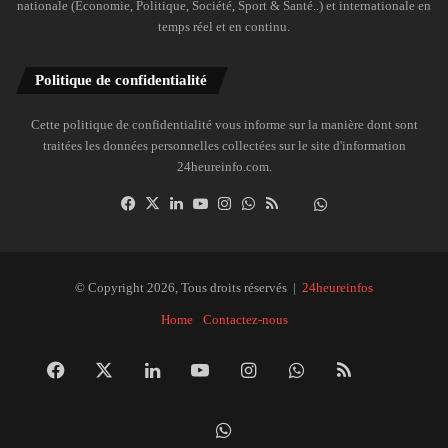
nationale (Économie, Politique, Société, Sport & Santé..) et internationale en
temps réel et en continu.
Politique de confidentialité
Cette politique de confidentialité vous informe sur la manière dont sont
traitées les données personnelles collectées sur le site d'information
24heureinfo.com.
Facebook
X
Linkedin
YouTube
Instagram
WhatsApp
RSS
Dailymotion
Suivre
la
chaîne
24heureinfo
© Copyright 2026, Tous droits réservés |
24heureinfos
sur
Home
Contactez-nous
WhatsApp
Facebook
X
Linkedin
YouTube
Instagram
WhatsApp
RSS
Dai
Suivre