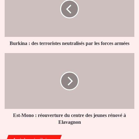
terroristes
neutralisés
par
les
forces
armées
Burkina : des terroristes neutralisés par les forces armées
Est-
Mono
:
réouverture
du
centre
des
jeunes
rénové
à
Est-Mono : réouverture du centre des jeunes rénové à
Elavagnon
Elavagnon