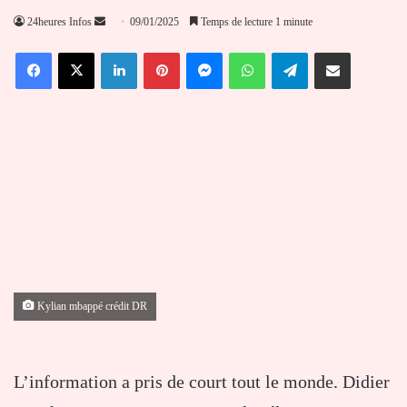
Envoyer
24heures Infos
09/01/2025
Temps de lecture 1 minute
un
Facebook
X
Linkedin
Pinterest
Messenger
WhatsApp
Telegram
Partager par email
courriel
Kylian mbappé crédit DR
L’information a pris de court tout le monde. Didier