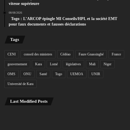
vitesse supérieure
08/08/2026
Togo : L’ARCOP épingle MI Conseils/HPL et la société EMT
pour faux documents et fausses déclarations
Tags
CENI
conseil des ministres
Cédéao
Faure Gnassingbé
France
gouvernement
Kara
Lomé
législatives
Mali
Niger
OMS
ONU
Santé
Togo
UEMOA
UNIR
Université de Kara
Last Modified Posts