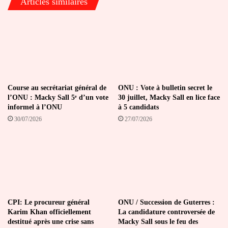
Articles similaires
Course au secrétariat général de
ONU : Vote à bulletin secret le
l’ONU : Macky Sall 5ᵉ d’un vote
30 juillet, Macky Sall en lice face
informel à l’ONU
à 5 candidats
30/07/2026
27/07/2026
CPI: Le procureur général
ONU / Succession de Guterres :
Karim Khan officiellement
La candidature controversée de
destitué après une crise sans
Macky Sall sous le feu des